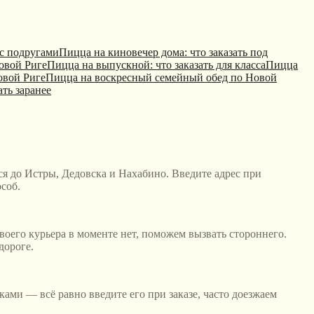
 с подругами
Пицца на киновечер дома: что заказать под
овой Риге
Пицца на выпускной: что заказать для класса
Пицца
овой Риге
Пицца на воскресный семейный обед по Новой
ать заранее
 до Истры, Дедовска и Нахабино. Введите адрес при
соб.
своего курьера в моменте нет, поможем вызвать стороннего.
дороге.
ами — всё равно введите его при заказе, часто доезжаем