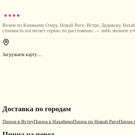
Возим по Княжьему Озеру, Новой Риге, Истре, Дедовску, Нахаб
стоимость посчитает сервис по расстоянию, — либо звоните 
Загружаем карту…
Доставка по городам
Пицца в Истру
Пицца в Нахабино
Пицца по Новой Риге
Пицца 
Пицца на повод