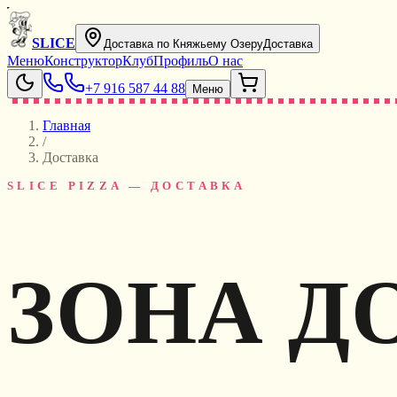
SLICE
Доставка по Княжьему Озеру
Доставка
Меню
Конструктор
Клуб
Профиль
О нас
+7 916 587 44 88
Меню
Главная
/
Доставка
SLICE PIZZA — ДОСТАВКА
ЗОНА Д