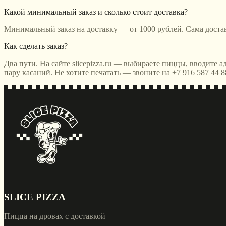
Какой минимальный заказ и сколько стоит доставка?
Минимальный заказ на доставку — от 1000 рублей. Сама достав
Как сделать заказ?
Два пути. На сайте slicepizza.ru — выбираете пиццы, вводите 
пару касаний. Не хотите печатать — звоните на +7 916 587 44 8
SLICE PIZZA
Пицца на дровах с доставкой