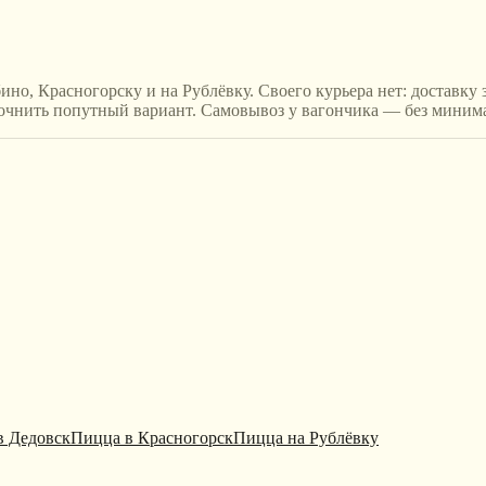
ино, Красногорску и на Рублёвку. Своего курьера нет: доставку
уточнить попутный вариант. Самовывоз у вагончика — без мини
в Дедовск
Пицца в Красногорск
Пицца на Рублёвку