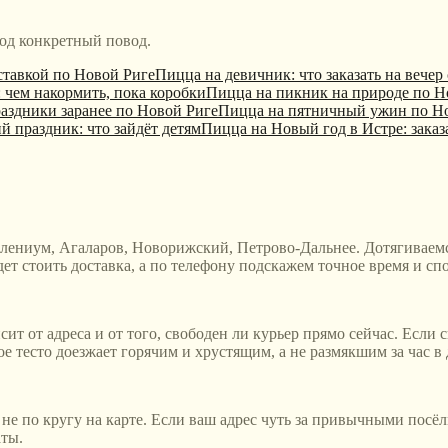
од конкретный повод.
ставкой по Новой Риге
Пицца на девичник: что заказать на вечер
 чем накормить, пока коробки
Пицца на пикник на природе по Н
раздники заранее по Новой Риге
Пицца на пятничный ужин по Н
й праздник: что зайдёт детям
Пицца на Новый год в Истре: заказ
ениум, Агаларов, Новорижский, Петрово-Дальнее. Дотягиваемся
ет стоить доставка, а по телефону подскажем точное время и спо
ит от адреса и от того, свободен ли курьер прямо сейчас. Если 
 тесто доезжает горячим и хрустящим, а не размякшим за час в 
е по кругу на карте. Если ваш адрес чуть за привычными посёлк
аты.