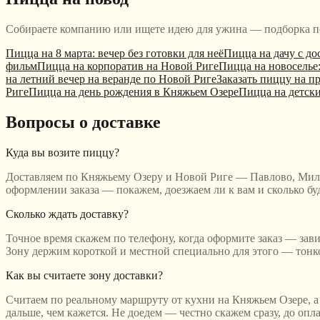
Собираете компанию или ищете идею для ужина — подборка п
Пицца на 8 марта: вечер без готовки для неё
Пицца на дачу с до
фильм
Пицца на корпоратив на Новой Риге
Пицца на новоселье:
на летний вечер на веранде по Новой Риге
Заказать пиццу на п
Риге
Пицца на день рождения в Княжьем Озере
Пицца на детски
Вопросы о доставке
Куда вы возите пиццу?
Доставляем по Княжьему Озеру и Новой Риге — Павлово, Милл
оформлении заказа — покажем, доезжаем ли к вам и сколько буд
Сколько ждать доставку?
Точное время скажем по телефону, когда оформите заказ — завис
Зону держим короткой и местной специально для этого — тонкое
Как вы считаете зону доставки?
Считаем по реальному маршруту от кухни на Княжьем Озере, а н
дальше, чем кажется. Не доедем — честно скажем сразу, до опл