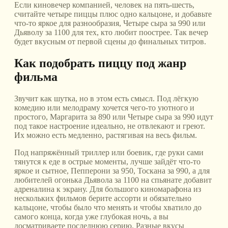
Если киновечер компанией, человек на пять-шесть,
считайте четыре пиццы плюс одно кальцоне, и добавьте
что-то яркое для разнообразия, Четыре сыра за 990 или
Дьяволу за 1100 для тех, кто любит поострее. Так вечер
будет вкусным от первой сцены до финальных титров.
Как подобрать пиццу под жанр
фильма
Звучит как шутка, но в этом есть смысл. Под лёгкую
комедию или мелодраму хочется чего-то уютного и
простого, Маргарита за 890 или Четыре сыра за 990 идут
под такое настроение идеально, не отвлекают и греют.
Их можно есть медленно, растягивая на весь фильм.
Под напряжённый триллер или боевик, где руки сами
тянутся к еде в острые моменты, лучше зайдёт что-то
яркое и сытное, Пепперони за 950, Тоскана за 990, а для
любителей огонька Дьявола за 1100 на спьянате добавит
адреналина к экрану. Для большого киномарафона из
нескольких фильмов берите ассорти и обязательно
кальцоне, чтобы было что менять и чтобы хватило до
самого конца, когда уже глубокая ночь, а вы
досматриваете последнюю серию. Разные вкусы