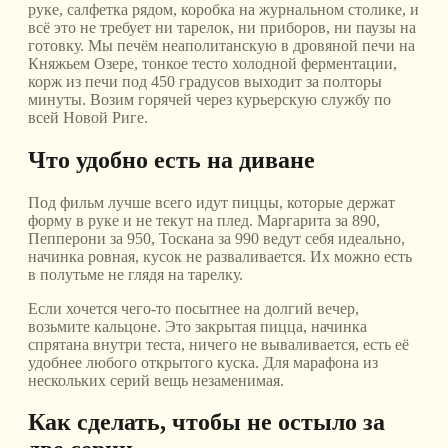
руке, салфетка рядом, коробка на журнальном столике, и
всё это не требует ни тарелок, ни приборов, ни паузы на
готовку. Мы печём неаполитанскую в дровяной печи на
Княжьем Озере, тонкое тесто холодной ферментации,
корж из печи под 450 градусов выходит за полторы
минуты. Возим горячей через курьерскую службу по
всей Новой Риге.
Что удобно есть на диване
Под фильм лучше всего идут пиццы, которые держат
форму в руке и не текут на плед. Маргарита за 890,
Пепперони за 950, Тоскана за 990 ведут себя идеально,
начинка ровная, кусок не разваливается. Их можно есть
в полутьме не глядя на тарелку.
Если хочется чего-то посытнее на долгий вечер,
возьмите кальцоне. Это закрытая пицца, начинка
спрятана внутри теста, ничего не вываливается, есть её
удобнее любого открытого куска. Для марафона из
нескольких серий вещь незаменимая.
Как сделать, чтобы не остыло за