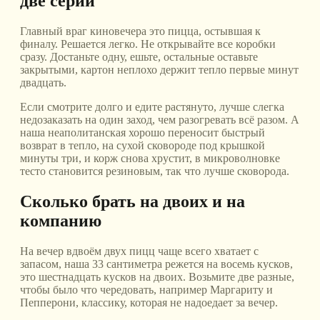
две серии
Главный враг киновечера это пицца, остывшая к
финалу. Решается легко. Не открывайте все коробки
сразу. Достаньте одну, ешьте, остальные оставьте
закрытыми, картон неплохо держит тепло первые минут
двадцать.
Если смотрите долго и едите растянуто, лучше слегка
недозаказать на один заход, чем разогревать всё разом. А
наша неаполитанская хорошо переносит быстрый
возврат в тепло, на сухой сковороде под крышкой
минуты три, и корж снова хрустит, в микроволновке
тесто становится резиновым, так что лучше сковорода.
Сколько брать на двоих и на
компанию
На вечер вдвоём двух пицц чаще всего хватает с
запасом, наша 33 сантиметра режется на восемь кусков,
это шестнадцать кусков на двоих. Возьмите две разные,
чтобы было что чередовать, например Маргариту и
Пепперони, классику, которая не надоедает за вечер.