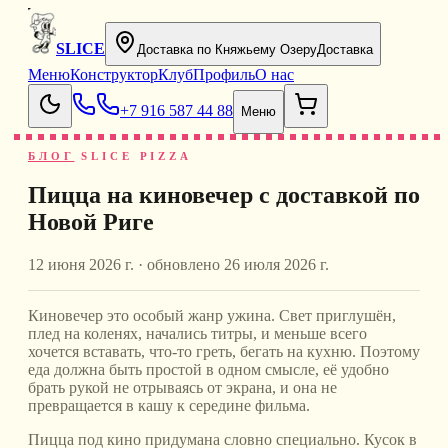
SLICE
Доставка по Княжьему Озеру
Доставка
Меню
Конструктор
Клуб
Профиль
О нас
+7 916 587 44 88
Меню
БЛОГ
SLICE PIZZA
Пицца на киновечер с доставкой по
Новой Риге
12 июня 2026 г.
· обновлено
26 июля 2026 г.
Киновечер это особый жанр ужина. Свет приглушён,
плед на коленях, начались титры, и меньше всего
хочется вставать, что-то греть, бегать на кухню. Поэтому
еда должна быть простой в одном смысле, её удобно
брать рукой не отрываясь от экрана, и она не
превращается в кашу к середине фильма.
Пицца под кино придумана словно специально. Кусок в