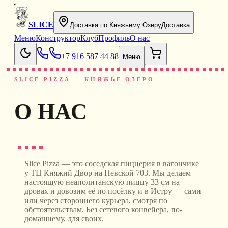
SLICE
Доставка по Княжьему Озеру
Доставка
Меню
Конструктор
Клуб
Профиль
О нас
+7 916 587 44 88
Меню
SLICE PIZZA — КНЯЖЬЕ ОЗЕРО
О НАС
Slice Pizza — это соседская пиццерия в вагончике
у ТЦ Княжий Двор на Невской 703. Мы делаем
настоящую неаполитанскую пиццу 33 см на
дровах и довозим её по посёлку и в Истру — сами
или через стороннего курьера, смотря по
обстоятельствам. Без сетевого конвейера, по-
домашнему, для своих.