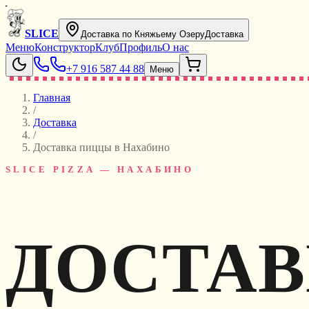
SLICE
Доставка по Княжьему Озеру
Доставка
Меню
Конструктор
Клуб
Профиль
О нас
+7 916 587 44 88
Меню
Главная
/
Доставка
/
Доставка пиццы в Нахабино
SLICE PIZZA — НАХАБИНО
ДОСТАВ