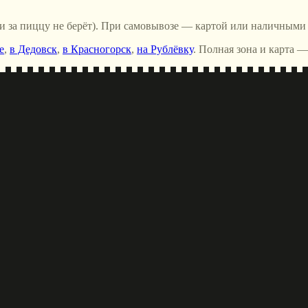
ги за пиццу не берёт). При самовывозе — картой или наличными 
е
,
в Дедовск
,
в Красногорск
,
на Рублёвку
. Полная зона и карта —