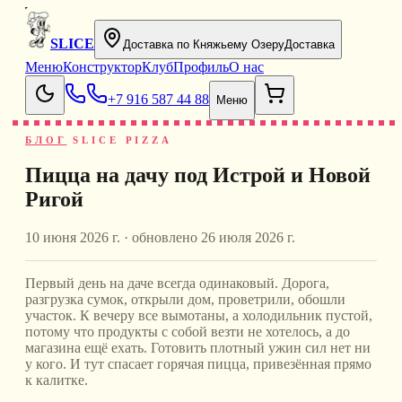
SLICE
Доставка по Княжьему Озеру
Доставка
Меню
Конструктор
Клуб
Профиль
О нас
+7 916 587 44 88
Меню
БЛОГ
SLICE PIZZA
Пицца на дачу под Истрой и Новой
Ригой
10 июня 2026 г.
· обновлено
26 июля 2026 г.
Первый день на даче всегда одинаковый. Дорога,
разгрузка сумок, открыли дом, проветрили, обошли
участок. К вечеру все вымотаны, а холодильник пустой,
потому что продукты с собой везти не хотелось, а до
магазина ещё ехать. Готовить плотный ужин сил нет ни
у кого. И тут спасает горячая пицца, привезённая прямо
к калитке.