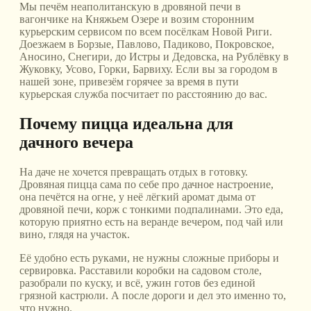
Мы печём неаполитанскую в дровяной печи в
вагончике на Княжьем Озере и возим сторонним
курьерским сервисом по всем посёлкам Новой Риги.
Доезжаем в Борзые, Павлово, Падиково, Покровское,
Аносино, Снегири, до Истры и Дедовска, на Рублёвку в
Жуковку, Усово, Горки, Барвиху. Если вы за городом в
нашей зоне, привезём горячее за время в пути
курьерская служба посчитает по расстоянию до вас.
Почему пицца идеальна для
дачного вечера
На даче не хочется превращать отдых в готовку.
Дровяная пицца сама по себе про дачное настроение,
она печётся на огне, у неё лёгкий аромат дыма от
дровяной печи, корж с тонкими подпалинами. Это еда,
которую приятно есть на веранде вечером, под чай или
вино, глядя на участок.
Её удобно есть руками, не нужны сложные приборы и
сервировка. Расставили коробки на садовом столе,
разобрали по куску, и всё, ужин готов без единой
грязной кастрюли. А после дороги и дел это именно то,
что нужно.