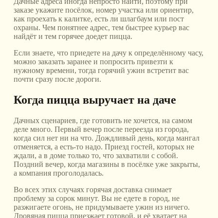
Дачные адреса иногда непросто найти, поэтому при
заказе укажите посёлок, номер участка или ориентир,
как проехать к калитке, есть ли шлагбаум или пост
охраны. Чем понятнее адрес, тем быстрее курьер вас
найдёт и тем горячее доедет пицца.
Если знаете, что приедете на дачу к определённому часу,
можно заказать заранее и попросить привезти к
нужному времени, тогда горячий ужин встретит вас
почти сразу после дороги.
Когда пицца выручает на даче
Дачных сценариев, где готовить не хочется, на самом
деле много. Первый вечер после переезда из города,
когда сил нет ни на что. Дождливый день, когда мангал
отменяется, а есть-то надо. Приезд гостей, которых не
ждали, а в доме только то, что захватили с собой.
Поздний вечер, когда магазины в посёлке уже закрыты,
а компания проголодалась.
Во всех этих случаях горячая доставка снимает
проблему за сорок минут. Вы не едете в город, не
разжигаете огонь, не придумываете ужин из ничего.
Дровяная пицца приезжает готовой, и её хватает на