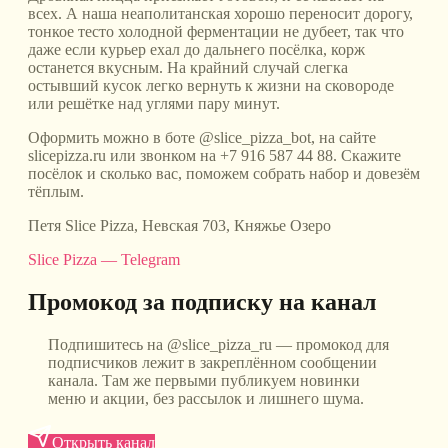
всех. А наша неаполитанская хорошо переносит дорогу,
тонкое тесто холодной ферментации не дубеет, так что
даже если курьер ехал до дальнего посёлка, корж
останется вкусным. На крайний случай слегка
остывший кусок легко вернуть к жизни на сковороде
или решётке над углями пару минут.
Оформить можно в боте @slice_pizza_bot, на сайте
slicepizza.ru или звонком на +7 916 587 44 88. Скажите
посёлок и сколько вас, поможем собрать набор и довезём
тёплым.
Петя Slice Pizza, Невская 703, Княжье Озеро
Slice Pizza — Telegram
Промокод за подписку на канал
Подпишитесь на @slice_pizza_ru — промокод для
подписчиков лежит в закреплённом сообщении
канала. Там же первыми публикуем новинки
меню и акции, без рассылок и лишнего шума.
Открыть канал