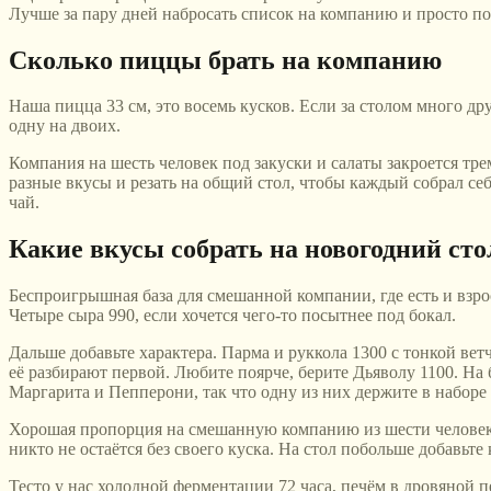
Лучше за пару дней набросать список на компанию и просто по
Сколько пиццы брать на компанию
Наша пицца 33 см, это восемь кусков. Если за столом много др
одну на двоих.
Компания на шесть человек под закуски и салаты закроется тре
разные вкусы и резать на общий стол, чтобы каждый собрал се
чай.
Какие вкусы собрать на новогодний сто
Беспроигрышная база для смешанной компании, где есть и взросл
Четыре сыра 990, если хочется чего-то посытнее под бокал.
Дальше добавьте характера. Парма и руккола 1300 с тонкой вет
её разбирают первой. Любите поярче, берите Дьяволу 1100. На 
Маргарита и Пепперони, так что одну из них держите в наборе 
Хорошая пропорция на смешанную компанию из шести человек: о
никто не остаётся без своего куска. На стол побольше добавьте
Тесто у нас холодной ферментации 72 часа, печём в дровяной п