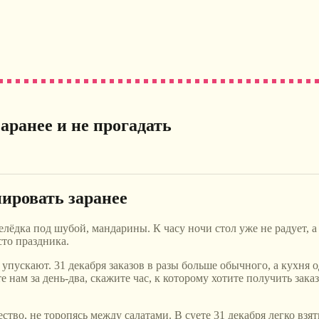
аранее и не прогадать
ировать заранее
лёдка под шубой, мандарины. К часу ночи стол уже не радует, а н
сто праздника.
упускают. 31 декабря заказов в разы больше обычного, а кухня о
 нам за день-два, скажите час, к которому хотите получить заказ
во, не торопясь между салатами. В суете 31 декабря легко взять