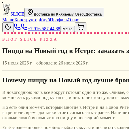
SLICE
Доставка по Княжьему Озеру
Доставка
Меню
Конструктор
Клуб
Профиль
О нас
+7 916 587 44 88
Меню
БЛОГ
SLICE PIZZA
Пицца на Новый год в Истре: заказать з
15 июля 2026 г.
· обновлено
26 июля 2026 г.
Почему пиццу на Новый год лучше брон
В новогоднюю ночь все вокруг готовят одно и то же. Оливье, се
можно есть руками под куранты, и никто не стоит у плиты вме
Но есть один момент, который многие в Истре и на Новой Риге 
в три ночи, время доставки стоит согласовать заранее. Напишите
сколько людей вспомнят про пиццу в последний момент.
Ещё заранее проще спокойно выбрать вкусы и посчитать количест