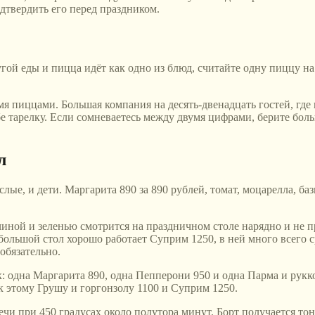
дтвердить его перед праздником.
угой еды и пицца идёт как одно из блюд, считайте одну пиццу на
мя пиццами. Большая компания на десять-двенадцать гостей, где 
бе тарелку. Если сомневаетесь между двумя цифрами, берите бол
л
ые, и дети. Маргарита 890 за 890 рублей, томат, моцарелла, бази
чиной и зеленью смотрится на праздничном столе нарядно и не пр
большой стол хорошо работает Суприм 1250, в ней много всего с
обязательно.
дна Маргарита 890, одна Пепперони 950 и одна Парма и руккола
 к этому Грушу и горгонзолу 1100 и Суприм 1250.
ечи при 450 градусах около полутора минут. Борт получается то