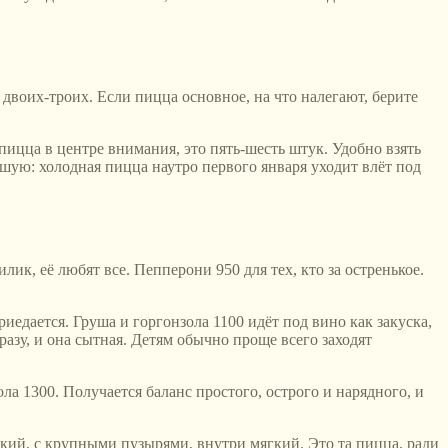
 двоих-троих. Если пицца основное, на что налегают, берите
пицца в центре внимания, это пять-шесть штук. Удобно взять
ьшую: холодная пицца наутро первого января уходит влёт под
лик, её любят все. Пепперони 950 для тех, кто за остренькое.
иедается. Груша и горгонзола 1100 идёт под вино как закуска,
разу, и она сытная. Детям обычно проще всего заходят
 1300. Получается баланс простого, острого и нарядного, и
нкий, с крупными пузырями, внутри мягкий. Это та пицца, ради