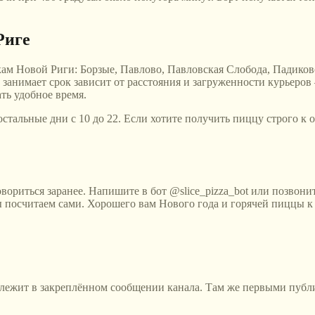
Риге
ам Новой Риги: Борзые, Павлово, Павловская Слобода, Падиков
занимает срок зависит от расстояния и загруженности курьеров 
ать удобное время.
остальные дни с 10 до 22. Если хотите получить пиццу строго к 
вориться заранее. Напишите в бот @slice_pizza_bot или позвони
е мы посчитаем сами. Хорошего вам Нового года и горячей пиццы к 
 лежит в закреплённом сообщении канала. Там же первыми публ