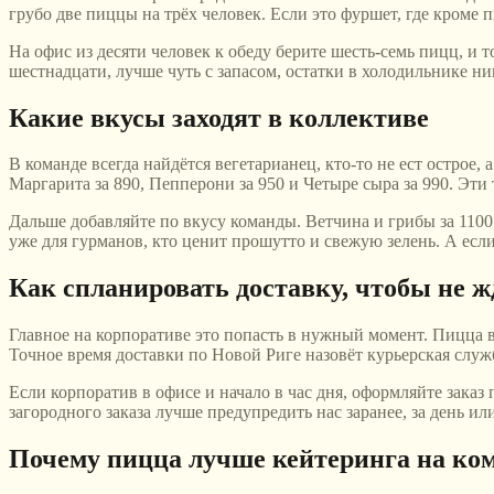
грубо две пиццы на трёх человек. Если это фуршет, где кроме 
На офис из десяти человек к обеду берите шесть-семь пицц, и 
шестнадцати, лучше чуть с запасом, остатки в холодильнике н
Какие вкусы заходят в коллективе
В команде всегда найдётся вегетарианец, кто-то не ест острое
Маргарита за 890, Пепперони за 950 и Четыре сыра за 990. Эти
Дальше добавляйте по вкусу команды. Ветчина и грибы за 1100 э
уже для гурманов, кто ценит прошутто и свежую зелень. А если 
Как спланировать доставку, чтобы не ж
Главное на корпоративе это попасть в нужный момент. Пицца вк
Точное время доставки по Новой Риге назовёт курьерская служ
Если корпоратив в офисе и начало в час дня, оформляйте заказ
загородного заказа лучше предупредить нас заранее, за день ил
Почему пицца лучше кейтеринга на ко