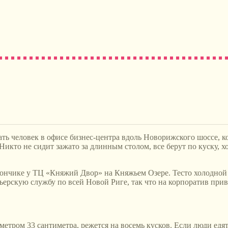
ь человек в офисе бизнес-центра вдоль Новорижского шоссе, ко
икто не сидит зажато за длинным столом, все берут по куску, хо
нчике у ТЦ «Княжий Двор» на Княжьем Озере. Тесто холодной фе
ьерскую службу по всей Новой Риге, так что на корпоратив привез
етром 33 сантиметра, режется на восемь кусков. Если люди едя