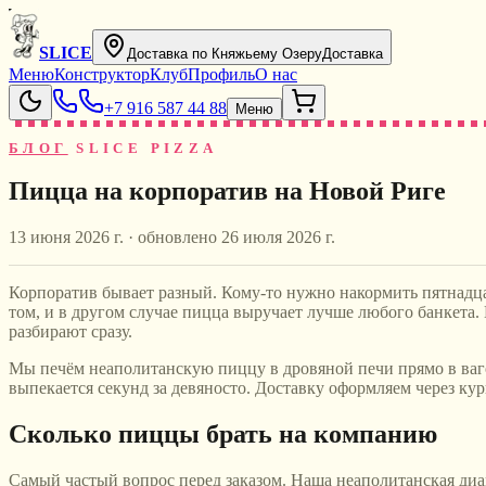
SLICE
Доставка по Княжьему Озеру
Доставка
Меню
Конструктор
Клуб
Профиль
О нас
+7 916 587 44 88
Меню
БЛОГ
SLICE PIZZA
Пицца на корпоратив на Новой Риге
13 июня 2026 г.
· обновлено
26 июля 2026 г.
Корпоратив бывает разный. Кому-то нужно накормить пятнадцат
том, и в другом случае пицца выручает лучше любого банкета. Н
разбирают сразу.
Мы печём неаполитанскую пиццу в дровяной печи прямо в ваго
выпекается секунд за девяносто. Доставку оформляем через кур
Сколько пиццы брать на компанию
Самый частый вопрос перед заказом. Наша неаполитанская диам