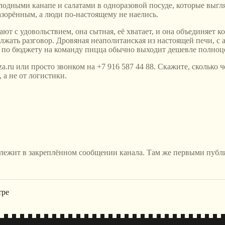
дными канапе и салатами в одноразовой посуде, которые выгляд
азорённым, а люди по-настоящему не наелись.
рают с удовольствием, она сытная, её хватает, и она объединяе
олжать разговор. Дровяная неаполитанская из настоящей печи, с
 по бюджету на команду пицца обычно выходит дешевле полноце
zza.ru или просто звонком на +7 916 587 44 88. Скажите, сколько
 а не от логистики.
 лежит в закреплённом сообщении канала. Там же первыми публ
тре