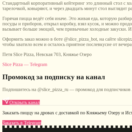
Стандартный корпоративный кейтеринг это длинный стол с холо
тарелочкой, ковыряют, и через двадцать минут стол выглядит р
Горячая пицца ведёт себя иначе. Это живая еда, которую разби
посуды и приборов, открыл коробку, взял кусок, и можно прод
вызывает больше эмоций, чем привычные холодные закуски. И
Оформить заказ можно в боте @slice_pizza_bot, на сайте slicepi
чтобы хватило всем и осталось приятное послевкусие от вечера,
Петя Slice Pizza, Невская 703, Княжье Озеро
Slice Pizza — Telegram
Промокод за подписку на канал
Подпишитесь на @slice_pizza_ru — промокод для подписчиков
Открыть канал
Заказать пиццу на дровах с доставкой по Княжьему Озеру и Ис
Заказать в Telegram