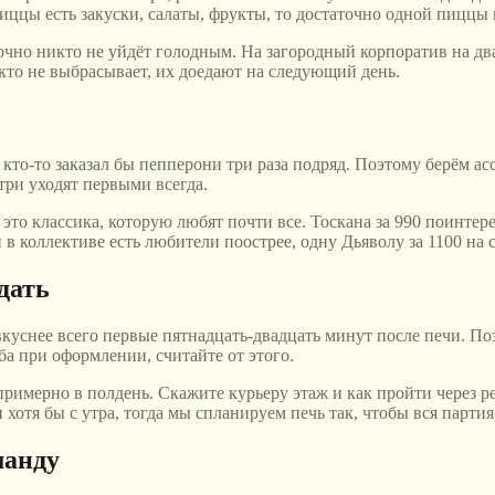
пиццы есть закуски, салаты, фрукты, то достаточно одной пиццы н
точно никто не уйдёт голодным. На загородный корпоратив на дв
икто не выбрасывает, их доедают на следующий день.
, а кто-то заказал бы пепперони три раза подряд. Поэтому берём
 три уходят первыми всегда.
то классика, которую любят почти все. Тоскана за 990 поинтерес
в коллективе есть любители поострее, одну Дьяволу за 1100 на с
дать
уснее всего первые пятнадцать-двадцать минут после печи. Поэто
ба при оформлении, считайте от этого.
 примерно в полдень. Скажите курьеру этаж и как пройти через р
и хотя бы с утра, тогда мы спланируем печь так, чтобы вся партия
манду