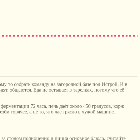
му-то собрать команду на загородной базе под Истрой. И в
дят, общаются. Еда не остывает в тарелках, потому что её
рментации 72 часа, печь даёт около 450 градусов, корж
ём горячее, а не то, что час трясло в чужой машине.
т за столом полноценно и пицца основное блюдо, считайте