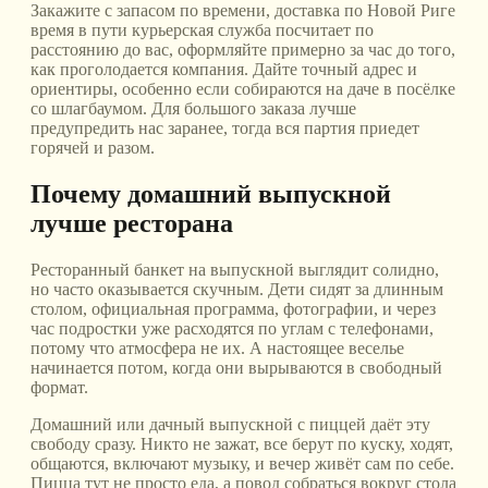
Закажите с запасом по времени, доставка по Новой Риге
время в пути курьерская служба посчитает по
расстоянию до вас, оформляйте примерно за час до того,
как проголодается компания. Дайте точный адрес и
ориентиры, особенно если собираются на даче в посёлке
со шлагбаумом. Для большого заказа лучше
предупредить нас заранее, тогда вся партия приедет
горячей и разом.
Почему домашний выпускной
лучше ресторана
Ресторанный банкет на выпускной выглядит солидно,
но часто оказывается скучным. Дети сидят за длинным
столом, официальная программа, фотографии, и через
час подростки уже расходятся по углам с телефонами,
потому что атмосфера не их. А настоящее веселье
начинается потом, когда они вырываются в свободный
формат.
Домашний или дачный выпускной с пиццей даёт эту
свободу сразу. Никто не зажат, все берут по куску, ходят,
общаются, включают музыку, и вечер живёт сам по себе.
Пицца тут не просто еда, а повод собраться вокруг стола