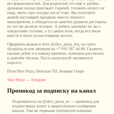
без формальностей. Для родителей это ещё и удобно,
дровяная пицца приезжает горячей, готовить ничего не
надо, мыть гору посуды после тоже. Вы получаете
живой настоящий праздник вместо чинного
мероприятия, и обходится он заметно дешевле ресторана
на тот же десяток человек. А ребята запомнят не зал с
накрытыми столами, а ту самую ночь, когда все были
вместе и было по-настоящему весело.
Оформить можно в боте @slice_pizza_bot, на сайте
slicepizza.ru или звонком на +7 916 587 44 88. Скажите,
сколько ребят и к какому времени, поможем рассчитать
и довезём тёплым. Пусть выпускной запомнится
надолго.
Петя Slice Pizza, Невская 703, Княжье Озеро
Slice Pizza — Telegram
Промокод за подписку на канал
Подпишитесь на @slice_pizza_ru — промокод для
подписчиков лежит в закреплённом сообщении
канала. Там же первыми публикуем новинки