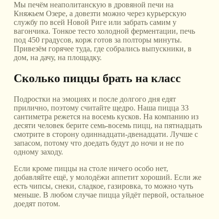
Мы печём неаполитанскую в дровяной печи на
Княжьем Озере, а довезти можно через курьерскую
службу по всей Новой Риге или забрать самим у
вагончика. Тонкое тесто холодной ферментации, печь
под 450 градусов, корж готов за полторы минуты.
Привезём горячее туда, где собрались выпускники, в
дом, на дачу, на площадку.
Сколько пиццы брать на класс
Подростки на эмоциях и после долгого дня едят
прилично, поэтому считайте щедро. Наша пицца 33
сантиметра режется на восемь кусков. На компанию из
десяти человек берите семь-восемь пицц, на пятнадцать
смотрите в сторону одиннадцати-двенадцати. Лучше с
запасом, потому что доедать будут до ночи и не по
одному заходу.
Если кроме пиццы на столе ничего особо нет,
добавляйте ещё, у молодёжи аппетит хороший. Если же
есть чипсы, снеки, сладкое, газировка, то можно чуть
меньше. В любом случае пицца уйдёт первой, остальное
доедят потом.