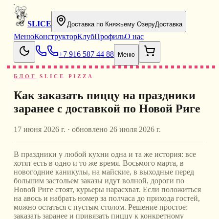
SLICE
Доставка по Княжьему Озеру
Доставка
Меню
Конструктор
Клуб
Профиль
О нас
+7 916 587 44 88
Меню
БЛОГ
SLICE PIZZA
Как заказать пиццу на праздники
заранее с доставкой по Новой Риге
17 июня 2026 г.
· обновлено
26 июля 2026 г.
В праздники у любой кухни одна и та же история: все
хотят есть в одно и то же время. Восьмого марта, в
новогодние каникулы, на майские, в выходные перед
большим застольем заказы идут волной, дороги по
Новой Риге стоят, курьеры нарасхват. Если положиться
на авось и набрать номер за полчаса до прихода гостей,
можно остаться с пустым столом. Решение простое:
заказать заранее и привязать пиццу к конкретному