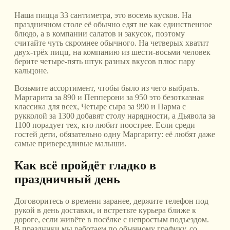
Наша пицца 33 сантиметра, это восемь кусков. На
праздничном столе её обычно едят не как единственное
блюдо, а в компании салатов и закусок, поэтому
считайте чуть скромнее обычного. На четверых хватит
двух-трёх пицц, на компанию из шести-восьми человек
берите четыре-пять штук разных вкусов плюс пару
кальцоне.
Возьмите ассортимент, чтобы было из чего выбрать.
Маргарита за 890 и Пепперони за 950 это безотказная
классика для всех, Четыре сыра за 990 и Парма с
рукколой за 1300 добавят столу нарядности, а Дьявола за
1100 порадует тех, кто любит поострее. Если среди
гостей дети, обязательно одну Маргариту: её любят даже
самые привередливые малыши.
Как всё пройдёт гладко в
праздничный день
Договоритесь о времени заранее, держите телефон под
рукой в день доставки, и встретьте курьера ближе к
дороге, если живёте в посёлке с непростым подъездом.
В праздники мы работаем по обычному графику, со