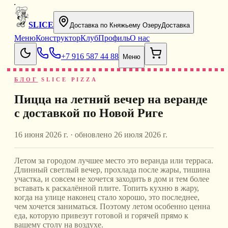
SLICE
Доставка по Княжьему Озеру
Доставка
Меню
Конструктор
Клуб
Профиль
О нас
+7 916 587 44 88
Меню
БЛОГ
SLICE PIZZA
Пицца на летний вечер на веранде
с доставкой по Новой Риге
16 июня 2026 г.
· обновлено
26 июля 2026 г.
Летом за городом лучшее место это веранда или терраса.
Длинный светлый вечер, прохлада после жары, тишина
участка, и совсем не хочется заходить в дом и тем более
вставать к раскалённой плите. Топить кухню в жару,
когда на улице наконец стало хорошо, это последнее,
чем хочется заниматься. Поэтому летом особенно ценна
еда, которую привезут готовой и горячей прямо к
вашему столу на воздухе.