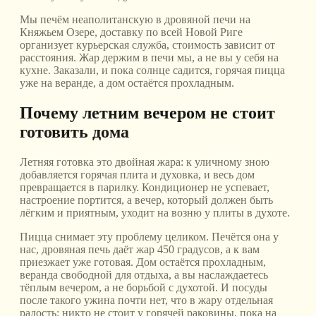
Мы печём неаполитанскую в дровяной печи на
Княжьем Озере, доставку по всей Новой Риге
организует курьерская служба, стоимость зависит от
расстояния. Жар держим в печи мы, а не вы у себя на
кухне. Заказали, и пока солнце садится, горячая пицца
уже на веранде, а дом остаётся прохладным.
Почему летним вечером не стоит
готовить дома
Летняя готовка это двойная жара: к уличному зною
добавляется горячая плита и духовка, и весь дом
превращается в парилку. Кондиционер не успевает,
настроение портится, а вечер, который должен быть
лёгким и приятным, уходит на возню у плиты в духоте.
Пицца снимает эту проблему целиком. Печётся она у
нас, дровяная печь даёт жар 450 градусов, а к вам
приезжает уже готовая. Дом остаётся прохладным,
веранда свободной для отдыха, а вы наслаждаетесь
тёплым вечером, а не борьбой с духотой. И посуды
после такого ужина почти нет, что в жару отдельная
радость: никто не стоит у горячей раковины, пока на