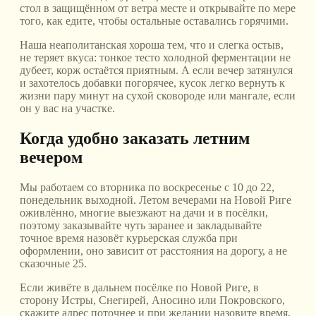
стол в защищённом от ветра месте и открывайте по мере
того, как едите, чтобы остальные оставались горячими.
Наша неаполитанская хороша тем, что и слегка остыв,
не теряет вкуса: тонкое тесто холодной ферментации не
дубеет, корж остаётся приятным. А если вечер затянулся
и захотелось добавки погорячее, кусок легко вернуть к
жизни пару минут на сухой сковороде или мангале, если
он у вас на участке.
Когда удобно заказать летним
вечером
Мы работаем со вторника по воскресенье с 10 до 22,
понедельник выходной. Летом вечерами на Новой Риге
оживлённо, многие выезжают на дачи и в посёлки,
поэтому заказывайте чуть заранее и закладывайте
точное время назовёт курьерская служба при
оформлении, оно зависит от расстояния на дорогу, а не
сказочные 25.
Если живёте в дальнем посёлке по Новой Риге, в
сторону Истры, Снегирей, Аносино или Покровского,
скажите адрес поточнее и при желании назовите время,