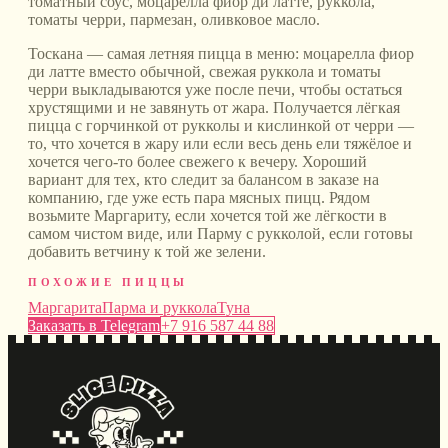
томатный соус, моцарелла фиор ди латте, руккола,
томаты черри, пармезан, оливковое масло
.
Тоскана — самая летняя пицца в меню: моцарелла фиор
ди латте вместо обычной, свежая руккола и томаты
черри выкладываются уже после печи, чтобы остаться
хрустящими и не завянуть от жара. Получается лёгкая
пицца с горчинкой от рукколы и кислинкой от черри —
то, что хочется в жару или если весь день ели тяжёлое и
хочется чего-то более свежего к вечеру. Хороший
вариант для тех, кто следит за балансом в заказе на
компанию, где уже есть пара мясных пицц. Рядом
возьмите Маргариту, если хочется той же лёгкости в
самом чистом виде, или Парму с рукколой, если готовы
добавить ветчину к той же зелени.
ПОХОЖИЕ ПИЦЦЫ
Маргарита
Парма и руккола
Туна
Заказать в Telegram
+7 916 587 44 88