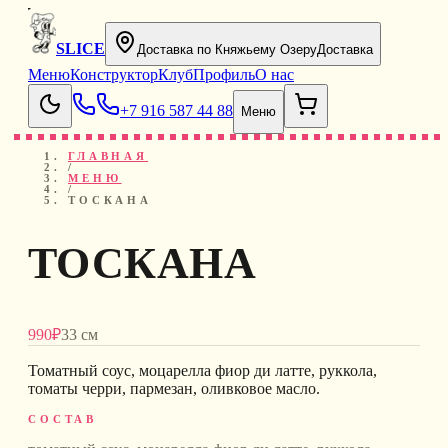
SLICE
Доставка по Княжьему Озеру
Доставка
Меню
Конструктор
Клуб
Профиль
О нас
+7 916 587 44 88
Меню
ГЛАВНАЯ
/
МЕНЮ
/
ТОСКАНА
ТОСКАНА
990
₽
33 см
Томатный соус, моцарелла фиор ди латте, руккола,
томаты черри, пармезан, оливковое масло
.
СОСТАВ