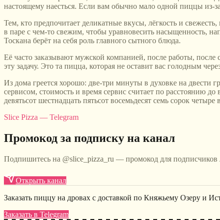
настоящему наесться. Если вам обычно мало одной пиццы из-за
Тем, кто предпочитает деликатные вкусы, лёгкость и свежесть,
в паре с чем-то свежим, чтобы уравновесить насыщенность, нап
Тоскана берёт на себя роль главного сытного блюда.
Её часто заказывают мужской компанией, после работы, после сп
эту задачу. Это та пицца, которая не оставит вас голодным чере
Из дома греется хорошо: две-три минуты в духовке на двести 
сервисом, стоимость и время сервис считает по расстоянию до ва
девятьсот шестнадцать пятьсот восемьдесят семь сорок четыре 
Slice Pizza — Telegram
Промокод за подписку на канал
Подпишитесь на @slice_pizza_ru — промокод для подписчиков
Открыть канал
Заказать пиццу на дровах с доставкой по Княжьему Озеру и Ис
Заказать в Telegram