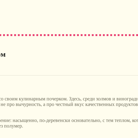
ом
 со своим кулинарным почерком. Здесь, среди холмов и виноград
не про вычурность, а про честный вкус качественных продуктов,
оение: насыщенно, по-деревенски основательно, с тем теплом, к
ез полумер.