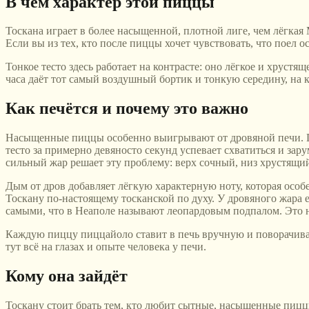
В чём характер этой пиццы
Тоскана играет в более насыщенной, плотной лиге, чем лёгкая
Если вы из тех, кто после пиццы хочет чувствовать, что поел о
Тонкое тесто здесь работает на контрасте: оно лёгкое и хрус
часа даёт тот самый воздушный бортик и тонкую середину, на 
Как печётся и почему это важно
Насыщенные пиццы особенно выигрывают от дровяной печи. Пр
тесто за примерно девяносто секунд успевает схватиться и зар
сильный жар решает эту проблему: верх сочный, низ хрустящи
Дым от дров добавляет лёгкую характерную ноту, которая особе
Тоскану по-настоящему тосканской по духу. У дровяного жара 
самыми, что в Неаполе называют леопардовым подпалом. Это не 
Каждую пиццу пиццайоло ставит в печь вручную и поворачивает
тут всё на глазах и опыте человека у печи.
Кому она зайдёт
Тоскану стоит брать тем, кто любит сытные, насыщенные пиццы