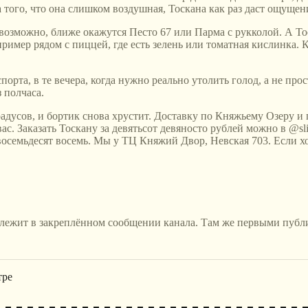
 того, что она слишком воздушная, Тоскана как раз даст ощущен
 возможно, ближе окажутся Песто 67 или Парма с рукколой. А То
ример рядом с пиццей, где есть зелень или томатная кислинка. К
орта, в те вечера, когда нужно реально утолить голод, а не про
з полчаса.
градусов, и бортик снова хрустит. Доставку по Княжьему Озеру
с. Заказать Тоскану за девятьсот девяносто рублей можно в @slic
восемьдесят восемь. Мы у ТЦ Княжий Двор, Невская 703. Если хоч
 лежит в закреплённом сообщении канала. Там же первыми публ
тре