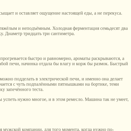
сыщает и оставляет ощущение настоящей еды, а не перекуса.
ок тяжёлым и неподъёмным. Холодная ферментация семьдесят два
у. Диаметр тридцать три сантиметра.
рогревается быстро и равномерно, ароматы раскрываются, а
лабой печи, начинка отдала бы влагу и корж бы размок. Быстрый
зможно подделать в электрической печи, и именно она делает
учается с чуть подпалёнными пятнышками на бортике, теми
ку запечённого теста.
 успеть нужно многое, и в этом ремесло. Машина так не умеет,
ля мужской компании, для того момента, когда нужно по-