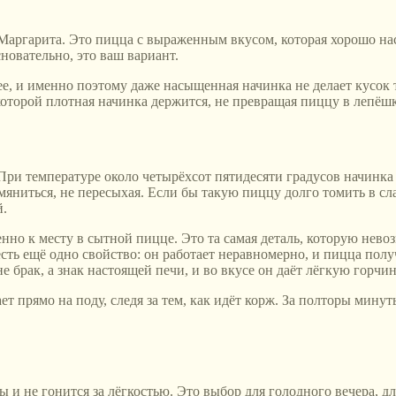
 Маргарита. Это пицца с выраженным вкусом, которая хорошо на
сновательно, это ваш вариант.
тящее, и именно поэтому даже насыщенная начинка не делает кус
которой плотная начинка держится, не превращая пиццу в лепёшк
и температуре около четырёхсот пятидесяти градусов начинка п
умяниться, не пересыхая. Если бы такую пиццу долго томить в с
й.
нно к месту в сытной пицце. Это та самая деталь, которую нево
есть ещё одно свойство: он работает неравномерно, и пицца пол
брак, а знак настоящей печи, и во вкусе он даёт лёгкую горчин
 прямо на поду, следя за тем, как идёт корж. За полторы минуты
 и не гонится за лёгкостью. Это выбор для голодного вечера, д