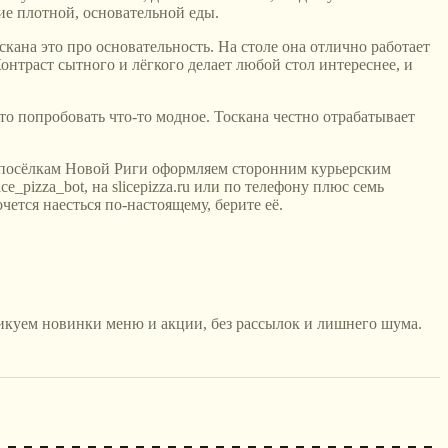
ие плотной, основательной еды.
скана это про основательность. На столе она отлично работает
онтраст сытного и лёгкого делает любой стол интереснее, и
сто попробовать что-то модное. Тоскана честно отрабатывает
 и посёлкам Новой Риги оформляем сторонним курьерским
e_pizza_bot, на slicepizza.ru или по телефону плюс семь
ется наесться по-настоящему, берите её.
икуем новинки меню и акции, без рассылок и лишнего шума.