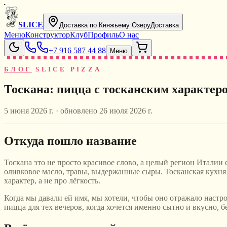
SLICE
Доставка по Княжьему Озеру
Доставка
Меню
Конструктор
Клуб
Профиль
О нас
+7 916 587 44 88
Меню
БЛОГ
SLICE PIZZA
Тоскана: пицца с тосканским характер
5 июня 2026 г.
· обновлено
26 июля 2026 г.
Откуда пошло название
Тоскана это не просто красивое слово, а целый регион Италии
оливковое масло, травы, выдержанные сыры. Тосканская кухня 
характер, а не про лёгкость.
Когда мы давали ей имя, мы хотели, чтобы оно отражало настр
пицца для тех вечеров, когда хочется именно сытно и вкусно, б