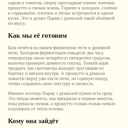
сыром и томатом, сверху прохладные тонкие ломтики
прошутто и свежая зелень. Горячее и холодное, солёное
и горьковатое, плотное и лёгкое встречаются в одном
куске. Это и делает Парму с рукколой такой объёмной
по вкусу.
Как мы её готовим
База печётся на нашем фирменном тесте в дровяной
печи. Холодная ферментация семьдесят два часа,
температура около четырёхсот пятидесяти градусов,
выпечка примерно девяносто секунд. Тонкий корж
тридцать три сантиметра выходит хрустящим по
бортику и мягким внутри. А прошутто и руккола
ложатся сверху уже после печи, на горячую пиццу,
чтобы сохранить свою текстуру и свежесть.
Именно поэтому Парму с рукколой нужно есть сразу.
Это пицца момента, она прекрасна в первые минуты,
пока руккола свежая, а прошутто только-только начало
подтаивать от тепла основы.
Кому она зайдёт