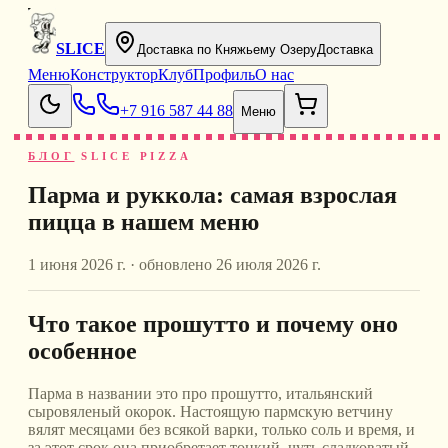
SLICE
Доставка по Княжьему Озеру
Доставка
Меню
Конструктор
Клуб
Профиль
О нас
+7 916 587 44 88
Меню
БЛОГ
SLICE PIZZA
Парма и руккола: самая взрослая
пицца в нашем меню
1 июня 2026 г.
· обновлено
26 июля 2026 г.
Что такое прошутто и почему оно
особенное
Парма в названии это про прошутто, итальянский
сыровяленый окорок. Настоящую пармскую ветчину
вялят месяцами без всякой варки, только соль и время, и
за этот срок она приобретает тонкий, чуть сладковатый,