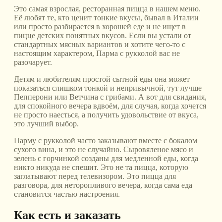
Это самая взрослая, ресторанная пицца в нашем меню.
Её любят те, кто ценит тонкие вкусы, бывал в Италии
или просто разбирается в хорошей еде и не ищет в
пицце детских понятных вкусов. Если вы устали от
стандартных мясных вариантов и хотите чего-то с
настоящим характером, Парма с рукколой вас не
разочарует.
Детям и любителям простой сытной еды она может
показаться слишком тонкой и непривычной, тут лучше
Пепперони или Ветчина с грибами. А вот для свидания,
для спокойного вечера вдвоём, для случая, когда хочется
не просто наесться, а получить удовольствие от вкуса,
это лучший выбор.
Парму с рукколой часто заказывают вместе с бокалом
сухого вина, и это не случайно. Сыровяленое мясо и
зелень с горчинкой созданы для медленной еды, когда
никто никуда не спешит. Это не та пицца, которую
заглатывают перед телевизором. Это пицца для
разговора, для неторопливого вечера, когда сама еда
становится частью настроения.
Как есть и заказать