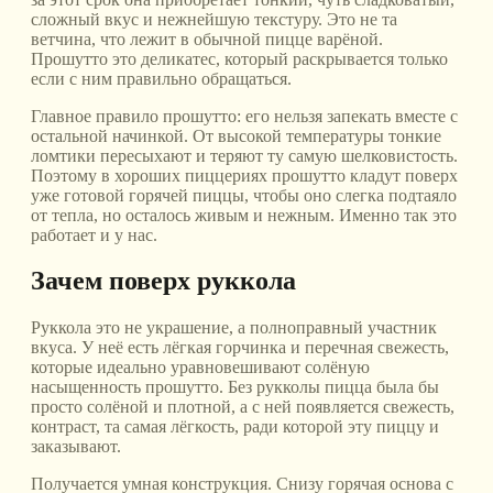
сложный вкус и нежнейшую текстуру. Это не та
ветчина, что лежит в обычной пицце варёной.
Прошутто это деликатес, который раскрывается только
если с ним правильно обращаться.
Главное правило прошутто: его нельзя запекать вместе с
остальной начинкой. От высокой температуры тонкие
ломтики пересыхают и теряют ту самую шелковистость.
Поэтому в хороших пиццериях прошутто кладут поверх
уже готовой горячей пиццы, чтобы оно слегка подтаяло
от тепла, но осталось живым и нежным. Именно так это
работает и у нас.
Зачем поверх руккола
Руккола это не украшение, а полноправный участник
вкуса. У неё есть лёгкая горчинка и перечная свежесть,
которые идеально уравновешивают солёную
насыщенность прошутто. Без рукколы пицца была бы
просто солёной и плотной, а с ней появляется свежесть,
контраст, та самая лёгкость, ради которой эту пиццу и
заказывают.
Получается умная конструкция. Снизу горячая основа с