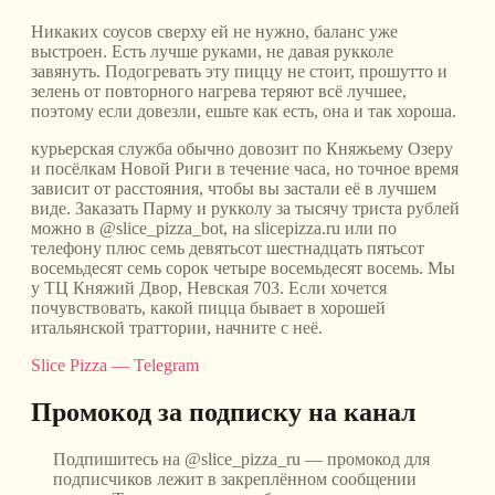
Никаких соусов сверху ей не нужно, баланс уже
выстроен. Есть лучше руками, не давая рукколе
завянуть. Подогревать эту пиццу не стоит, прошутто и
зелень от повторного нагрева теряют всё лучшее,
поэтому если довезли, ешьте как есть, она и так хороша.
курьерская служба обычно довозит по Княжьему Озеру
и посёлкам Новой Риги в течение часа, но точное время
зависит от расстояния, чтобы вы застали её в лучшем
виде. Заказать Парму и рукколу за тысячу триста рублей
можно в @slice_pizza_bot, на slicepizza.ru или по
телефону плюс семь девятьсот шестнадцать пятьсот
восемьдесят семь сорок четыре восемьдесят восемь. Мы
у ТЦ Княжий Двор, Невская 703. Если хочется
почувствовать, какой пицца бывает в хорошей
итальянской траттории, начните с неё.
Slice Pizza — Telegram
Промокод за подписку на канал
Подпишитесь на @slice_pizza_ru — промокод для
подписчиков лежит в закреплённом сообщении