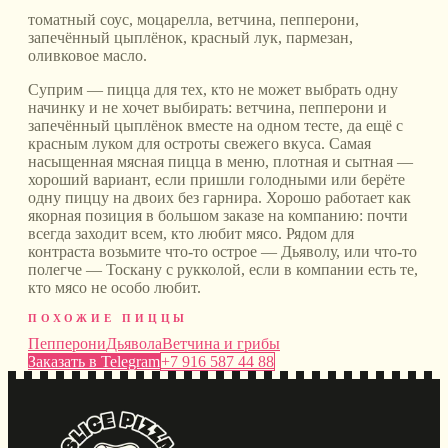
томатный соус, моцарелла, ветчина, пепперони,
запечённый цыплёнок, красный лук, пармезан,
оливковое масло
.
Суприм — пицца для тех, кто не может выбрать одну
начинку и не хочет выбирать: ветчина, пепперони и
запечённый цыплёнок вместе на одном тесте, да ещё с
красным луком для остроты свежего вкуса. Самая
насыщенная мясная пицца в меню, плотная и сытная —
хороший вариант, если пришли голодными или берёте
одну пиццу на двоих без гарнира. Хорошо работает как
якорная позиция в большом заказе на компанию: почти
всегда заходит всем, кто любит мясо. Рядом для
контраста возьмите что-то острое — Дьяволу, или что-то
полегче — Тоскану с рукколой, если в компании есть те,
кто мясо не особо любит.
ПОХОЖИЕ ПИЦЦЫ
Пепперони
Дьявола
Ветчина и грибы
Заказать в Telegram
+7 916 587 44 88