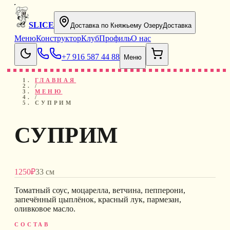
SLICE
Доставка по Княжьему Озеру
Доставка
Меню
Конструктор
Клуб
Профиль
О нас
+7 916 587 44 88
Меню
ГЛАВНАЯ
/
МЕНЮ
/
СУПРИМ
СУПРИМ
1250
₽
33 см
Томатный соус, моцарелла, ветчина, пепперони,
запечённый цыплёнок, красный лук, пармезан,
оливковое масло
.
СОСТАВ