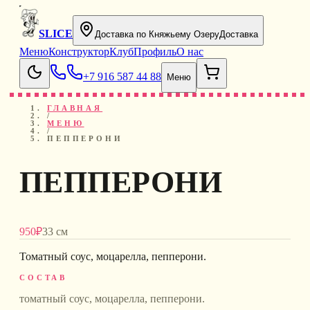
SLICE
Доставка по Княжьему Озеру
Доставка
Меню
Конструктор
Клуб
Профиль
О нас
+7 916 587 44 88
Меню
ГЛАВНАЯ
/
МЕНЮ
/
ПЕППЕРОНИ
ПЕППЕРОНИ
950
₽
33 см
Томатный соус, моцарелла, пепперони
.
СОСТАВ
томатный соус, моцарелла, пепперони
.