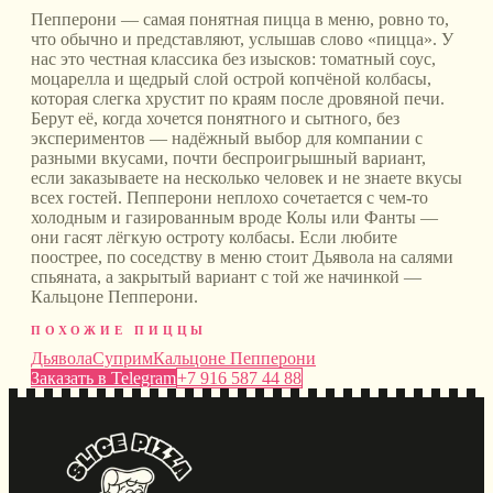
Пепперони — самая понятная пицца в меню, ровно то,
что обычно и представляют, услышав слово «пицца». У
нас это честная классика без изысков: томатный соус,
моцарелла и щедрый слой острой копчёной колбасы,
которая слегка хрустит по краям после дровяной печи.
Берут её, когда хочется понятного и сытного, без
экспериментов — надёжный выбор для компании с
разными вкусами, почти беспроигрышный вариант,
если заказываете на несколько человек и не знаете вкусы
всех гостей. Пепперони неплохо сочетается с чем-то
холодным и газированным вроде Колы или Фанты —
они гасят лёгкую остроту колбасы. Если любите
поострее, по соседству в меню стоит Дьявола на салями
спьяната, а закрытый вариант с той же начинкой —
Кальцоне Пепперони.
ПОХОЖИЕ ПИЦЦЫ
Дьявола
Суприм
Кальцоне Пепперони
Заказать в Telegram
+7 916 587 44 88