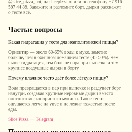
@slice_pizza_bot, на slicepizza.ru или по телефону +7 916
587 44 88. Закажите и разломите борт, дырки расскажут
о тесте всё.
Частые вопросы
Какая гидратация у теста для неаполитанской пиццы?
Ориентир — около 60-65% воды к муке, заметно
больше, чем в обычном домашнем тесте (45-50%). Чем
выше гидратация, тем больше пара при выпечке и тем
крупнее воздушные дырки в борту.
Почему влажное тесто даёт более лёгкую пиццу?
Вода превращается в пар при выпечке и раздувает борт
изнутри, создавая крупные неровные дырки вместо
плотного мелкопористого мякиша. Такое тесто
ощущается легче на укус и не лежит тяжестью после
еды.
Slice Pizza — Telegram
Промокод за подписку на канал