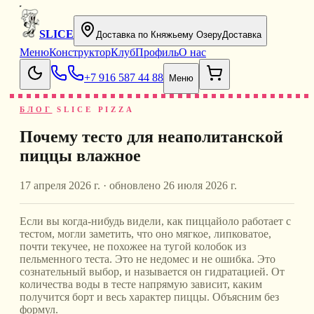
SLICE
Доставка по Княжьему Озеру
Доставка
Меню
Конструктор
Клуб
Профиль
О нас
+7 916 587 44 88
Меню
БЛОГ
SLICE PIZZA
Почему тесто для неаполитанской
пиццы влажное
17 апреля 2026 г.
· обновлено
26 июля 2026 г.
Если вы когда-нибудь видели, как пиццайоло работает с
тестом, могли заметить, что оно мягкое, липковатое,
почти текучее, не похожее на тугой колобок из
пельменного теста. Это не недомес и не ошибка. Это
сознательный выбор, и называется он гидратацией. От
количества воды в тесте напрямую зависит, каким
получится борт и весь характер пиццы. Объясним без
формул.