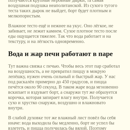
получаются крупные неровные дырки, та самая
воздушная подушка неаполитанской. Из сухого тугого
теста таких дырок не выйдет, борт будет плотным и
мелкопористым.
Влажное тесто ещё и нежнее на укус. Оно лёгкое, не
забивает, не лежит камнем. Сухое плотное тесто после
еды ощущается тяжелее. Так что вода работает и на
текстуру, и на лёгкость одновременно.
Вода и жар печи работают в паре
Тут важна связка с печью. Чтобы весь этот пар сработал
на воздушность, а не превратил пиццу в мокрую
лепёшку, нужен очень сильный и быстрый жар. У нас
под раскалён примерно до 450 градусов, и пицца
печётся около 90 секунд. В таком жаре вода мгновенно
вскипает и вздувает борт, а снаружи тут же образуется
корочка, которая запирает влагу внутри. Получается
сухо и хрустко снаружи, воздушно и влажновато
внутри.
В слабой духовке тот же влажный лист повёл бы себя
иначе: вода выходила бы медленно, борт не успел бы
взлететь, и пицца получилась бы вялой. Поэтому