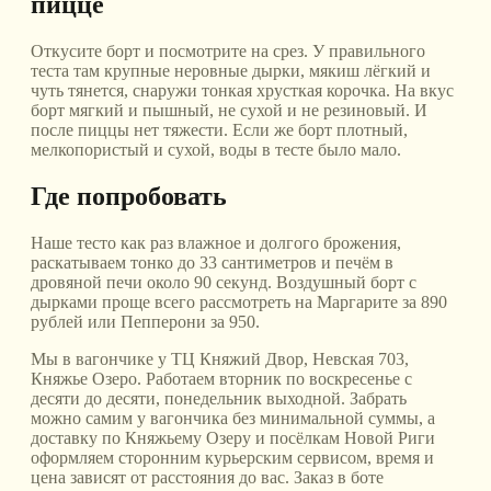
пицце
Откусите борт и посмотрите на срез. У правильного
теста там крупные неровные дырки, мякиш лёгкий и
чуть тянется, снаружи тонкая хрусткая корочка. На вкус
борт мягкий и пышный, не сухой и не резиновый. И
после пиццы нет тяжести. Если же борт плотный,
мелкопористый и сухой, воды в тесте было мало.
Где попробовать
Наше тесто как раз влажное и долгого брожения,
раскатываем тонко до 33 сантиметров и печём в
дровяной печи около 90 секунд. Воздушный борт с
дырками проще всего рассмотреть на Маргарите за 890
рублей или Пепперони за 950.
Мы в вагончике у ТЦ Княжий Двор, Невская 703,
Княжье Озеро. Работаем вторник по воскресенье с
десяти до десяти, понедельник выходной. Забрать
можно самим у вагончика без минимальной суммы, а
доставку по Княжьему Озеру и посёлкам Новой Риги
оформляем сторонним курьерским сервисом, время и
цена зависят от расстояния до вас. Заказ в боте