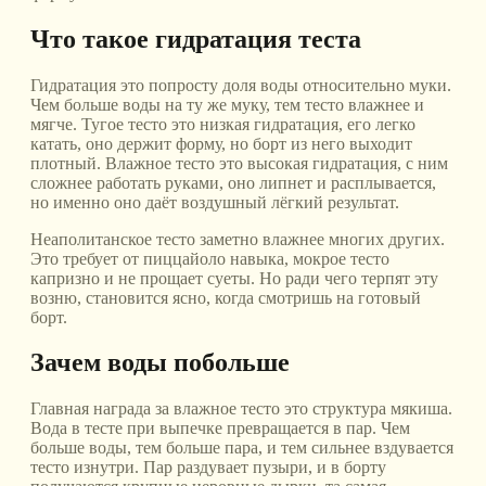
Что такое гидратация теста
Гидратация это попросту доля воды относительно муки.
Чем больше воды на ту же муку, тем тесто влажнее и
мягче. Тугое тесто это низкая гидратация, его легко
катать, оно держит форму, но борт из него выходит
плотный. Влажное тесто это высокая гидратация, с ним
сложнее работать руками, оно липнет и расплывается,
но именно оно даёт воздушный лёгкий результат.
Неаполитанское тесто заметно влажнее многих других.
Это требует от пиццайоло навыка, мокрое тесто
капризно и не прощает суеты. Но ради чего терпят эту
возню, становится ясно, когда смотришь на готовый
борт.
Зачем воды побольше
Главная награда за влажное тесто это структура мякиша.
Вода в тесте при выпечке превращается в пар. Чем
больше воды, тем больше пара, и тем сильнее вздувается
тесто изнутри. Пар раздувает пузыри, и в борту