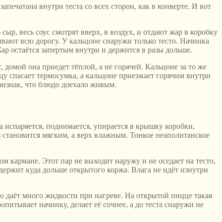
печатана внутри теста со всех сторон, как в конверте. И вот
сыр, весь соус смотрят вверх, в воздух, и отдают жар в коробку
вают всю дорогу. У кальцоне снаружи только тесто. Начинка
Жар остаётся запертым внутри и держится в разы дольше.
, домой она приедет тёплой, а не горячей. Кальцоне за то же
ццу спасает термосумка, а кальцоне приезжает горячим внутри
 признак, что блюдо доехало живым.
та испаряется, поднимается, упирается в крышку коробки,
з становится мягким, а верх влажным. Тонкое неаполитанское
ом кармане. Этот пар не выходит наружу и не оседает на тесто,
е держит куда дольше открытого коржа. Влага не идёт изнутри
о даёт много жидкости при нагреве. На открытой пицце такая
опитывает начинку, делает её сочнее, а до теста снаружи не