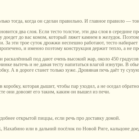
лько тогда, когда он сделан правильно. И главное правило — тон
новится два слоя. Если тесто толстое, эти два слоя в середине п
 доедет до вас комом, который ляжет камнем в желудок. Поэтому
и. За эти трое суток дрожжи неспешно работают, тесто набирает
ё пропечено, и именно поэтому конструкция держит тепло, а не п
 и раскалённый под дают очень высокий жар, около 450 градусо
чинке вытечь и не давая тесту напитаться влагой изнутри. В об
робку. А в дороге станет только хуже. Дровяная печь даёт ту су
 коробку, которая дышит, чтобы пар уходил, а не оседал обратно
сте они довозят его таким, каким он вышел из печи.
добнее открытой пиццы, если речь про доставку домой.
ск, Нахабино или в дальний посёлок по Новой Риге, кальцоне до