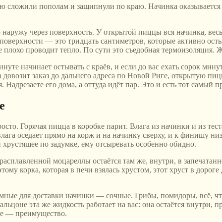
ю сложили пополам и защипнули по краю. Начинка оказывается за
о наружу через поверхность. У открытой пиццы вся начинка, весь 
поверхности — это тридцать сантиметров, которые активно осты
бе плохо проводит тепло. По сути это съедобная термоизоляция. 
нуте начинает остывать с краёв, и если до вас ехать сорок минут
а довозит заказ до дальнего адреса по Новой Риге, открытую пи
я. Надрезаете его дома, а оттуда идёт пар. Это и есть тот самый
е
осто. Горячая пицца в коробке парит. Влага из начинки и из тес
лага оседает прямо на корж и на начинку сверху, и к финишу ни
и хрустящее по задумке, ему отсыревать особенно обидно.
т расплавленной моцареллы остаётся там же, внутри, в запечатанн
тому корка, которая в печи взялась хрустом, этот хруст в дорог
мные для доставки начинки — сочные. Грибы, помидоры, всё, чт
льцоне эта же жидкость работает на вас: она остаётся внутри, пр
оне — преимущество.