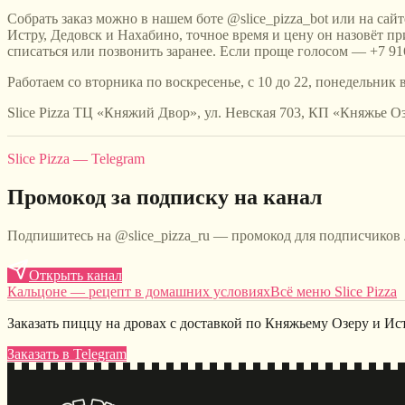
Собрать заказ можно в нашем боте @slice_pizza_bot или на сайт
Истру, Дедовск и Нахабино, точное время и цену он назовёт п
списаться или позвонить заранее. Если проще голосом — +7 916
Работаем со вторника по воскресенье, с 10 до 22, понедельник
Slice Pizza ТЦ «Княжий Двор», ул. Невская 703, КП «Княжье Озеро
Slice Pizza — Telegram
Промокод за подписку на канал
Подпишитесь на @slice_pizza_ru — промокод для подписчиков
Открыть канал
Кальцоне — рецепт в домашних условиях
Всё меню Slice Pizza
Заказать пиццу на дровах с доставкой по Княжьему Озеру и Ис
Заказать в Telegram