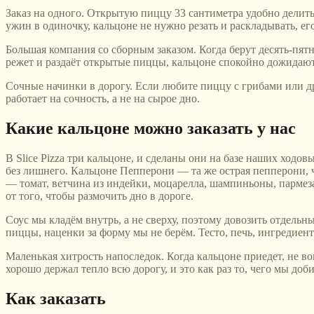
Заказ на одного. Открытую пиццу 33 сантиметра удобно делить
ужин в одиночку, кальцоне не нужно резать и раскладывать, ег
Большая компания со сборным заказом. Когда берут десять-пятн
режет и раздаёт открытые пиццы, кальцоне спокойно дожидаютс
Сочные начинки в дорогу. Если любите пиццу с грибами или дру
работает на сочность, а не на сырое дно.
Какие кальцоне можно заказать у нас
В Slice Pizza три кальцоне, и сделаны они на базе наших ходо
без лишнего. Кальцоне Пепперони — та же острая пепперони, ч
— томат, ветчина из индейки, моцарелла, шампиньоны, пармезан
от того, чтобы размочить дно в дороге.
Соус мы кладём внутрь, а не сверху, поэтому довозить отдельны
пиццы, наценки за форму мы не берём. Тесто, печь, ингредиент
Маленькая хитрость напоследок. Когда кальцоне приедет, не во
хорошо держал тепло всю дорогу, и это как раз то, чего мы доб
Как заказать