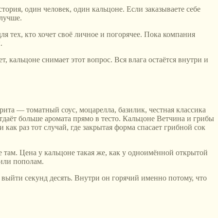
ория, один человек, один кальцоне. Если заказываете себе
 лучше.
ля тех, кто хочет своё личное и погорячее. Пока компания
.
, кальцоне снимает этот вопрос. Вся влага остаётся внутри и
арита — томатный соус, моцарелла, базилик, честная классика
тдаёт больше аромата прямо в тесто. Кальцоне Ветчина и грибы
как раз тот случай, где закрытая форма спасает грибной сок
же там. Цена у кальцоне такая же, как у одноимённой открытой
жили пополам.
у выйти секунд десять. Внутри он горячий именно потому, что