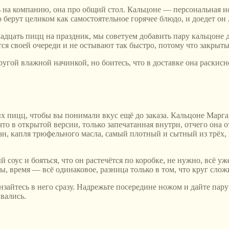
 на компанию, она про общий стол. Кальцоне — персональная ист
о берут целиком как самостоятельное горячее блюдо, и доедет он
адцать пицц на праздник, мы советуем добавить пару кальцоне д
я своей очереди и не остывают так быстро, потому что закрыты
гой влажной начинкой, но боитесь, что в доставке она раскиснет
вых пицц, чтобы вы понимали вкус ещё до заказа. Кальцоне Марг
то в открытой версии, только запечатанная внутри, отчего она о
, капля трюфельного масла, самый плотный и сытный из трёх, и 
й соус и бояться, что он растечётся по коробке, не нужно, всё у
ы, время — всё одинаковое, разница только в том, что круг сло
нзайтесь в него сразу. Надрежьте посередине ножом и дайте пар
ивались.