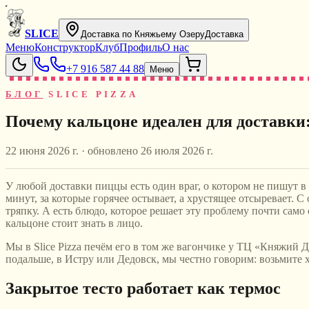
SLICE
Доставка по Княжьему Озеру
Доставка
Меню
Конструктор
Клуб
Профиль
О нас
+7 916 587 44 88
Меню
БЛОГ
SLICE PIZZA
Почему кальцоне идеален для доставки:
22 июня 2026 г.
· обновлено
26 июля 2026 г.
У любой доставки пиццы есть один враг, о котором не пишут в
минут, за которые горячее остывает, а хрустящее отсыревает. С
тряпку. А есть блюдо, которое решает эту проблему почти само
кальцоне стоит знать в лицо.
Мы в Slice Pizza печём его в том же вагончике у ТЦ «Княжий Д
подальше, в Истру или Дедовск, мы честно говорим: возьмите х
Закрытое тесто работает как термос