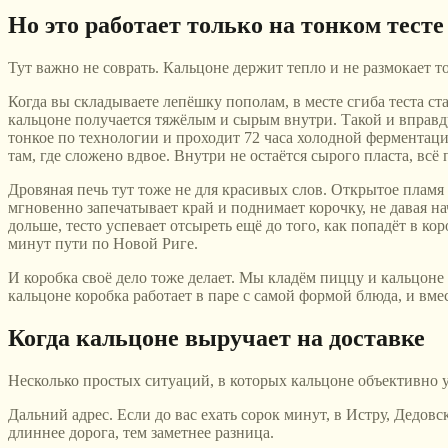
Но это работает только на тонком тесте
Тут важно не соврать. Кальцоне держит тепло и не размокает то
Когда вы складываете лепёшку пополам, в месте сгиба теста ста
кальцоне получается тяжёлым и сырым внутри. Такой и вправду
тонкое по технологии и проходит 72 часа холодной ферментаци
там, где сложено вдвое. Внутри не остаётся сырого пласта, вс
Дровяная печь тут тоже не для красивых слов. Открытое пламя
мгновенно запечатывает край и поднимает корочку, не давая на
дольше, тесто успевает отсыреть ещё до того, как попадёт в ко
минут пути по Новой Риге.
И коробка своё дело тоже делает. Мы кладём пиццу и кальцоне в
кальцоне коробка работает в паре с самой формой блюда, и вме
Когда кальцоне выручает на доставке
Несколько простых ситуаций, в которых кальцоне объективно у
Дальний адрес. Если до вас ехать сорок минут, в Истру, Дедов
длиннее дорога, тем заметнее разница.