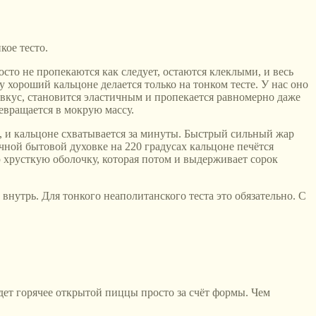
кое тесто.
росто не пропекаются как следует, остаются клеклыми, и весь
 хороший кальцоне делается только на тонком тесте. У нас оно
 вкус, становится эластичным и пропекается равномерно даже
ревращается в мокрую массу.
в, и кальцоне схватывается за минуты. Быстрый сильный жар
ычной бытовой духовке на 220 градусах кальцоне печётся
хую хрусткую оболочку, которая потом и выдерживает сорок
 внутрь. Для тонкого неаполитанского теста это обязательно. С
едет горячее открытой пиццы просто за счёт формы. Чем