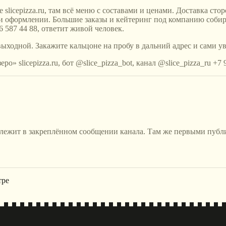
е slicepizza.ru, там всё меню с составами и ценами. Доставка с
ри оформлении. Большие заказы и кейтеринг под компанию собир
 587 44 88, ответит живой человек.
 выходной. Закажите кальцоне на пробу в дальний адрес и сами у
» slicepizza.ru, бот @slice_pizza_bot, канал @slice_pizza_ru +7 
 лежит в закреплённом сообщении канала. Там же первыми публ
тре