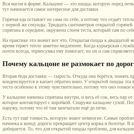
Вся магия в форме. Кальцоне — это пицца, которую перед печь
тут начинается самое интересное для доставки.
Горячая еда остывает не сама по себе, а потому что отдаёт тепл
с первой же секунды. Тридцать сантиметров открытой горячей 
спрятана в середине, окружена слоем теста, который сам по се
На практике это значит вот что. Открытая пицца к двадцатой ми
время теряет тепло заметно медленнее. Когда курьерская служб
почти всегда, термосумка ему помогает, но он и сам справляетс
Почему кальцоне не размокает по дорог
Вторая беда доставки — сырость. Откуда она берётся, понять пр
конденсируется и капает обратно вниз. У открытой пиццы эта в
тесто особенно к этому чувствительно, потому что оно тонкое 
У кальцоне начинка спрятана внутри, и весь её сок, весь пар о
которое контактирует с коробкой. Снаружи кальцоне сухой. Поэ
наружу, потому что её там запечатали ещё до печи.
Есть тут ещё тонкость, которую знают немногие. Самые пробле
начинка к концу дороги превращает центр коржа в болотце. В ка
добирается. То, что для открытой пиццы проблема, для кальц