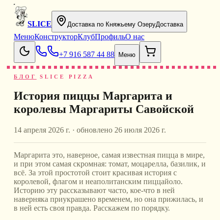
SLICE
Доставка по Княжьему Озеру
Доставка
Меню
Конструктор
Клуб
Профиль
О нас
+7 916 587 44 88
Меню
БЛОГ
SLICE PIZZA
История пиццы Маргарита и
королевы Маргариты Савойской
14 апреля 2026 г.
· обновлено
26 июля 2026 г.
Маргарита это, наверное, самая известная пицца в мире,
и при этом самая скромная: томат, моцарелла, базилик, и
всё. За этой простотой стоит красивая история с
королевой, флагом и неаполитанским пиццайоло.
Историю эту рассказывают часто, кое-что в ней
наверняка приукрашено временем, но она прижилась, и
в ней есть своя правда. Расскажем по порядку.