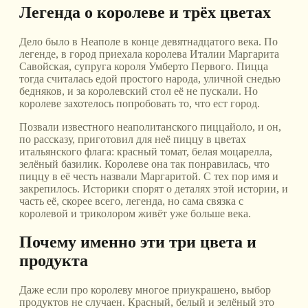
Легенда о королеве и трёх цветах
Дело было в Неаполе в конце девятнадцатого века. По
легенде, в город приехала королева Италии Маргарита
Савойская, супруга короля Умберто Первого. Пицца
тогда считалась едой простого народа, уличной снедью
бедняков, и за королевский стол её не пускали. Но
королеве захотелось попробовать то, что ест город.
Позвали известного неаполитанского пиццайоло, и он,
по рассказу, приготовил для неё пиццу в цветах
итальянского флага: красный томат, белая моцарелла,
зелёный базилик. Королеве она так понравилась, что
пиццу в её честь назвали Маргаритой. С тех пор имя и
закрепилось. Историки спорят о деталях этой истории, и
часть её, скорее всего, легенда, но сама связка с
королевой и триколором живёт уже больше века.
Почему именно эти три цвета и
продукта
Даже если про королеву многое приукрашено, выбор
продуктов не случаен. Красный, белый и зелёный это