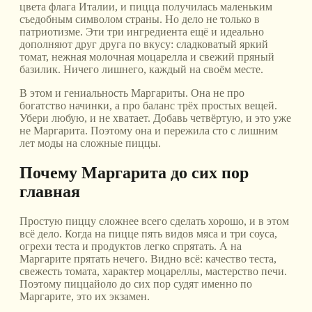
цвета флага Италии, и пицца получилась маленьким
съедобным символом страны. Но дело не только в
патриотизме. Эти три ингредиента ещё и идеально
дополняют друг друга по вкусу: сладковатый яркий
томат, нежная молочная моцарелла и свежий пряный
базилик. Ничего лишнего, каждый на своём месте.
В этом и гениальность Маргариты. Она не про
богатство начинки, а про баланс трёх простых вещей.
Убери любую, и не хватает. Добавь четвёртую, и это уже
не Маргарита. Поэтому она и пережила сто с лишним
лет моды на сложные пиццы.
Почему Маргарита до сих пор
главная
Простую пиццу сложнее всего сделать хорошо, и в этом
всё дело. Когда на пицце пять видов мяса и три соуса,
огрехи теста и продуктов легко спрятать. А на
Маргарите прятать нечего. Видно всё: качество теста,
свежесть томата, характер моцареллы, мастерство печи.
Поэтому пиццайоло до сих пор судят именно по
Маргарите, это их экзамен.