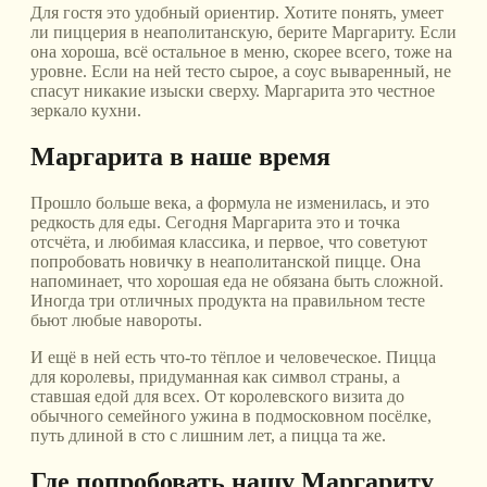
Для гостя это удобный ориентир. Хотите понять, умеет
ли пиццерия в неаполитанскую, берите Маргариту. Если
она хороша, всё остальное в меню, скорее всего, тоже на
уровне. Если на ней тесто сырое, а соус вываренный, не
спасут никакие изыски сверху. Маргарита это честное
зеркало кухни.
Маргарита в наше время
Прошло больше века, а формула не изменилась, и это
редкость для еды. Сегодня Маргарита это и точка
отсчёта, и любимая классика, и первое, что советуют
попробовать новичку в неаполитанской пицце. Она
напоминает, что хорошая еда не обязана быть сложной.
Иногда три отличных продукта на правильном тесте
бьют любые навороты.
И ещё в ней есть что-то тёплое и человеческое. Пицца
для королевы, придуманная как символ страны, а
ставшая едой для всех. От королевского визита до
обычного семейного ужина в подмосковном посёлке,
путь длиной в сто с лишним лет, а пицца та же.
Где попробовать нашу Маргариту