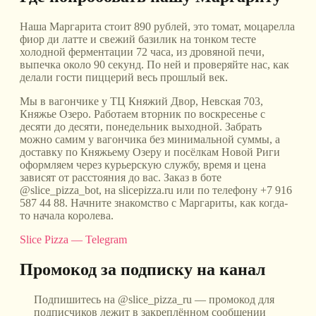
Наша Маргарита стоит 890 рублей, это томат, моцарелла
фиор ди латте и свежий базилик на тонком тесте
холодной ферментации 72 часа, из дровяной печи,
выпечка около 90 секунд. По ней и проверяйте нас, как
делали гости пиццерий весь прошлый век.
Мы в вагончике у ТЦ Княжий Двор, Невская 703,
Княжье Озеро. Работаем вторник по воскресенье с
десяти до десяти, понедельник выходной. Забрать
можно самим у вагончика без минимальной суммы, а
доставку по Княжьему Озеру и посёлкам Новой Риги
оформляем через курьерскую службу, время и цена
зависят от расстояния до вас. Заказ в боте
@slice_pizza_bot, на slicepizza.ru или по телефону +7 916
587 44 88. Начните знакомство с Маргариты, как когда-
то начала королева.
Slice Pizza — Telegram
Промокод за подписку на канал
Подпишитесь на @slice_pizza_ru — промокод для
подписчиков лежит в закреплённом сообщении