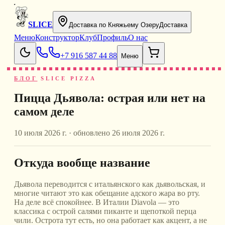
SLICE
Доставка по Княжьему Озеру
Доставка
Меню
Конструктор
Клуб
Профиль
О нас
+7 916 587 44 88
Меню
БЛОГ
SLICE PIZZA
Пицца Дьявола: острая или нет на
самом деле
10 июля 2026 г.
· обновлено
26 июля 2026 г.
Откуда вообще название
Дьявола переводится с итальянского как дьявольская, и
многие читают это как обещание адского жара во рту.
На деле всё спокойнее. В Италии Diavola — это
классика с острой салями пиканте и щепоткой перца
чили. Острота тут есть, но она работает как акцент, а не