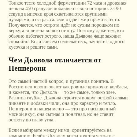
Тонкое тесто холодной ферментации 72 часа и дровяная
печь на 450 градусов добавляют свою историю. За 90
секунд выпечки края схватываются крупными
пузырями, а острая салями отдаёт жир прямо в тесто.
Получается, что острота идёт не сухим порошком по
верху, а вплетена во всю пиццу. Поэтому даже тем, кто
обычно избегает острого, наша Дьявола чаще заходит
спокойно. Если совсем сомневаетесь, начните с одного
кусочка и решите сами.
Чем Дьявола отличается от
Пепперони
Это самый частый вопрос, и путаница понятна. В
России пепперони знают как ровные кружочки колбасы,
и кажется, что Дьявола — то же самое, только злее.
Разница глубже. Дьявола строится вокруг острой салями
пиканте и добавки чили, она про характер и тепло.
Пепперони в нашем меню — это про насыщенный
мясной вкус, она сытная и понятная, но не ставит
остроту во главу угла.
Если выбираете между ними, ориентируйтесь на
компанию. Берёте Дьяволу, когда хочется чего-то с