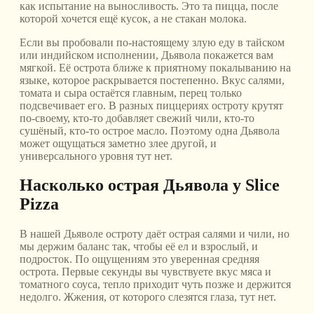
как испытание на выносливость. Это та пицца, после
которой хочется ещё кусок, а не стакан молока.
Если вы пробовали по-настоящему злую еду в тайском
или индийском исполнении, Дьявола покажется вам
мягкой. Её острота ближе к приятному покалыванию на
языке, которое раскрывается постепенно. Вкус салями,
томата и сыра остаётся главным, перец только
подсвечивает его. В разных пиццериях остроту крутят
по-своему, кто-то добавляет свежий чили, кто-то
сушёный, кто-то острое масло. Поэтому одна Дьявола
может ощущаться заметно злее другой, и
универсального уровня тут нет.
Насколько острая Дьявола у Slice
Pizza
В нашей Дьяволе остроту даёт острая салями и чили, но
мы держим баланс так, чтобы её ел и взрослый, и
подросток. По ощущениям это уверенная средняя
острота. Первые секунды вы чувствуете вкус мяса и
томатного соуса, тепло приходит чуть позже и держится
недолго. Жжения, от которого слезятся глаза, тут нет.