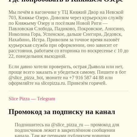
Мы печём в вагончике у ТЦ Княжий Двор на Невской
703, Княжье Озеро. Довозим через курьерскую службу
по Княжьему Озеру и посёлкам Новой Риги —
Павловская Слобода, Падиково, Покровское, Аносино,
Николина Гора, Успенское, дальше Снегири, Дедовск,
Нахабино, Истра. Привозим за точное время назовёт
курьерская служба при оформлении, оно зависит от
расстояния, работаем со вторника по воскресенье с 10 до
22, понедельник выходной.
Если давно хотели проверить, острая Дьявола или нет,
проще всего заказать и убедиться самому. Пишите в бот
@slice_pizza_bot, звоните на +7 916 587 44 88 или
оформляйте на slicepizza.ru. Привезём горячей.
Slice Pizza — Telegram
Промокод за подписку на канал
Подпишитесь на @slice_pizza_ru — промокод для
подписчиков лежит в закреплённом сообщении
канала. Там же первыми публикуем новинки