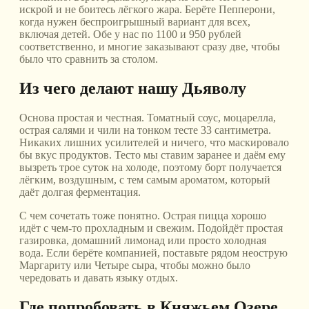
искрой и не боитесь лёгкого жара. Берёте Пепперони,
когда нужен беспроигрышный вариант для всех,
включая детей. Обе у нас по 1100 и 950 рублей
соответственно, и многие заказывают сразу две, чтобы
было что сравнить за столом.
Из чего делают нашу Дьяволу
Основа простая и честная. Томатный соус, моцарелла,
острая салями и чили на тонком тесте 33 сантиметра.
Никаких лишних усилителей и ничего, что маскировало
бы вкус продуктов. Тесто мы ставим заранее и даём ему
вызреть трое суток на холоде, поэтому борт получается
лёгким, воздушным, с тем самым ароматом, который
даёт долгая ферментация.
С чем сочетать тоже понятно. Острая пицца хорошо
идёт с чем-то прохладным и свежим. Подойдёт простая
газировка, домашний лимонад или просто холодная
вода. Если берёте компанией, поставьте рядом неострую
Маргариту или Четыре сыра, чтобы можно было
чередовать и давать языку отдых.
Где попробовать в Княжьем Озере