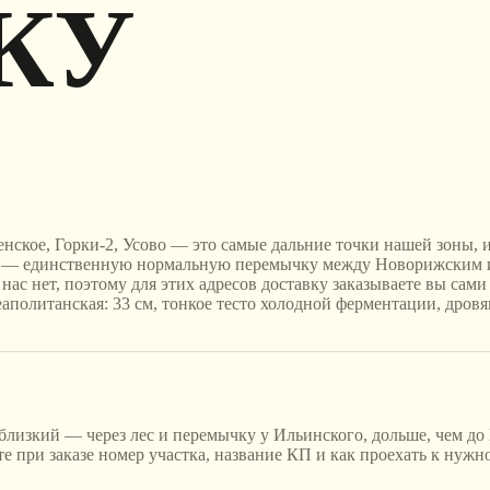
КУ
нское, Горки-2, Усово — это самые дальние точки нашей зоны, и
ссе — единственную нормальную перемычку между Новорижским 
ас нет, поэтому для этих адресов доставку заказываете вы сами 
аполитанская: 33 см, тонкое тесто холодной ферментации, дровя
близкий — через лес и перемычку у Ильинского, дольше, чем до
при заказе номер участка, название КП и как проехать к нужному