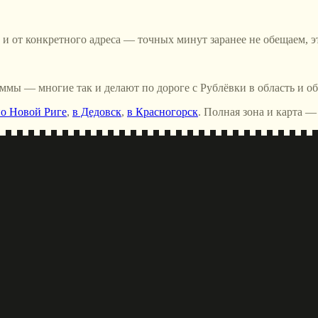
а и от конкретного адреса — точных минут заранее не обещаем, э
ммы — многие так и делают по дороге с Рублёвки в область и об
о Новой Риге
,
в Дедовск
,
в Красногорск
. Полная зона и карта —