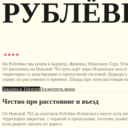
РУБЛЁВ
На Рублёвке мы возим в Барвиху, Жуковку, Николину Гору, Успе
От вагончика на Невской 703 путь идёт через Ильинское шо
территории со шлагбаумами и пропускной системой. Курьера у н
сервис по расстоянию и времени. Пицца при этом настоящая не
Заказать в Telegram
Посмотреть меню
Честно про расстояние и въезд
От Невской 703 до посёлков Рублёво-Успенского шоссе путь не
территории закрытые, с охраной и пропусками, поэтому укажите 
если решите заехать по дороге.