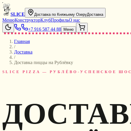
SLICE
Доставка по Княжьему Озеру
Доставка
Меню
Конструктор
Клуб
Профиль
О нас
+7 916 587 44 88
Меню
Главная
/
Доставка
/
Доставка пиццы на Рублёвку
SLICE PIZZA — РУБЛЁВО-УСПЕНСКОЕ ШО
ДОСТАВ