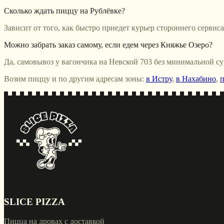
Сколько ждать пиццу на Рублёвке?
Зависит от того, как быстро приедет курьер стороннего сервис
Можно забрать заказ самому, если едем через Княжье Озеро?
Да, самовывоз у вагончика на Невской 703 без минимальной су
Возим пиццу и по другим адресам зоны:
в Истру
,
в Нахабино
,
п
SLICE PIZZA
Пицца на дровах с доставкой