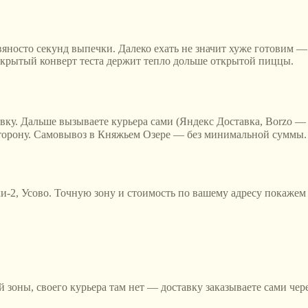
яносто секунд выпечки. Далеко ехать не значит хуже готовим — р
акрытый конверт теста держит тепло дольше открытой пиццы.
авку. Дальше вызываете курьера сами (Яндекс Доставка, Borzo — 
 сторону. Самовывоз в Княжьем Озере — без минимальной суммы.
и-2, Усово
. Точную зону и стоимость по вашему адресу покажем 
ей зоны, своего курьера там нет — доставку заказываете сами че