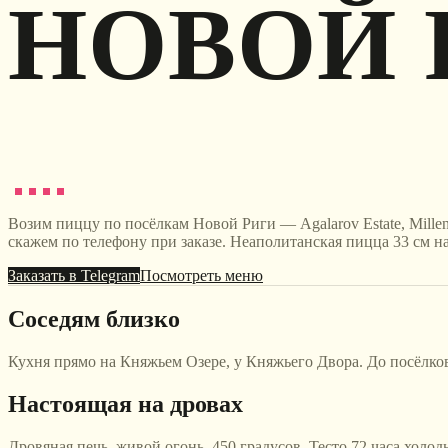
НОВОЙ 
Возим пиццу по посёлкам Новой Риги — Agalarov Estate, Millen
скажем по телефону при заказе. Неаполитанская пицца 33 см на 
Заказать в Telegram
Посмотреть меню
Соседям близко
Кухня прямо на Княжьем Озере, у Княжьего Двора. До посёлков
Настоящая на дровах
Дровяная печь, живой огонь, 450 градусов. Тесто 72 часа холо