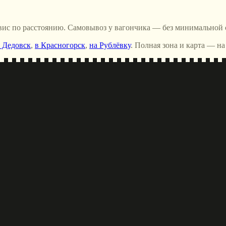
ервис по расстоянию. Самовывоз у вагончика — без минимальной
 Дедовск
,
в Красногорск
,
на Рублёвку
. Полная зона и карта — на