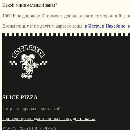
Какой минимальный заказ?
1000 ₽ на доставку. Стоимость доставки считает сторонний с
Возим пиццу и по другим адресам зоны:
в Истру
,
в Нахабино
,
в
SLICE PIZZA
Пицца на дровах с доставкой
Проверьте, попадаете ли вы в зону доставки
→
© 2025–
2026
SLICE PIZZA