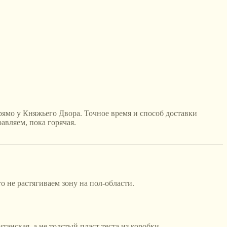
прямо у Княжьего Двора. Точное время и способ доставки
авляем, пока горячая.
 не растягиваем зону на пол-области.
танская, а не толстый пласт теста из коробки.