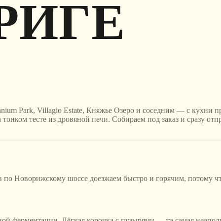
РИГЕ
nium Park, Villagio Estate, Княжье Озеро и соседним — с кухни 
тонком тесте из дровяной печи. Собираем под заказ и сразу отпр
 по Новорижскому шоссе доезжаем быстро и горячим, потому что
дной ферментации. Лёгкая корочка с пузырями — та самая неаполи