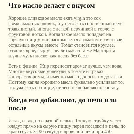
Что масло делает с вкусом
Хорошее оливковое масло extra virgin это сок
свежевыжатых оливок, и у него есть собственный вкус:
травянистый, иногда с лёгкой перчинкой в горле, с
фруктовой ноткой. Когда такое масло попадает на
горячую пиццу, оно раскрывается ароматом и связывает
остальные вкусы вместе. Томат становится круглее,
базилик ярче, сыр мягче. Без масла та же Маргарита
звучит чуть плоско, как песня без баса.
Есть и физика. Жир переносит аромат лучше, чем вода.
Многие вкусовые молекулы в томате и травах
жирорастворимы, и именно масло доносит их до языка.
Поэтому капля хорошего масла буквально усиливает то,
что уже есть на пицце, ничего не добавляя по составу.
Когда его добавляют, до печи или
после
И так, и так, но с разной целью. Тонкую струйку часто
кладут прямо на сырую пиццу перед посадкой в печь, по
краю соуса. За 90 секунд в дровяной печи при 450