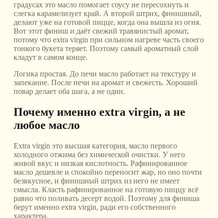
градусах это масло помогает соусу не пересохнуть и
слегка карамелизует край. А второй штрих, финишный,
делают уже на готовой пицце, когда она вышла из огня.
Вот этот финиш и даёт свежий травянистый аромат,
потому что extra virgin при сильном нагреве часть своего
тонкого букета теряет. Поэтому самый ароматный слой
кладут в самом конце.
Логика простая. До печи масло работает на текстуру и
запекание. После печи на аромат и свежесть. Хороший
повар делает оба шага, а не один.
Почему именно extra virgin, а не
любое масло
Extra virgin это высшая категория, масло первого
холодного отжима без химической очистки. У него
живой вкус и низкая кислотность. Рафинированное
масло дешевле и спокойно переносит жар, но оно почти
безвкусное, и финишный штрих из него не имеет
смысла. Класть рафинированное на готовую пиццу всё
равно что поливать десерт водой. Поэтому для финиша
берут именно extra virgin, ради его собственного
характера.