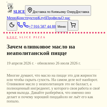
SLICE
Доставка по Княжьему Озеру
Доставка
Меню
Конструктор
Клуб
Профиль
О нас
+7 916 587 44 88
Меню
БЛОГ
SLICE PIZZA
Зачем оливковое масло на
неаполитанской пицце
19 апреля 2026 г.
· обновлено
26 июля 2026 г.
Многие думают, что масло на пицце это для жирности
или чтобы скрыть сухость. На самом деле всё наоборот.
Оливковое масло у неаполитанцев это не балласт, а
полноценный ингредиент, у которого своя работа и своё
время выхода. Давайте разберёмся, что именно оно
делает и почему хороший пиццайоло не льёт его как
попало.