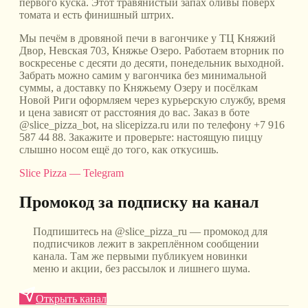
первого куска. Этот травянистый запах оливы поверх
томата и есть финишный штрих.
Мы печём в дровяной печи в вагончике у ТЦ Княжий
Двор, Невская 703, Княжье Озеро. Работаем вторник по
воскресенье с десяти до десяти, понедельник выходной.
Забрать можно самим у вагончика без минимальной
суммы, а доставку по Княжьему Озеру и посёлкам
Новой Риги оформляем через курьерскую службу, время
и цена зависят от расстояния до вас. Заказ в боте
@slice_pizza_bot, на slicepizza.ru или по телефону +7 916
587 44 88. Закажите и проверьте: настоящую пиццу
слышно носом ещё до того, как откусишь.
Slice Pizza — Telegram
Промокод за подписку на канал
Подпишитесь на @slice_pizza_ru — промокод для
подписчиков лежит в закреплённом сообщении
канала. Там же первыми публикуем новинки
меню и акции, без рассылок и лишнего шума.
Открыть канал