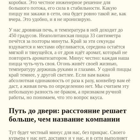
коробки. Это честное инженерное решение для
большого потока, его сила в стабильности. Какую
пиццу ни закажи в сети, она будет ровно такой же, как
вчера. Это удобно, и я не иронизирую.
У нас дровяная печь, и температура в ней доходит до
450 градусов. Неаполитанская пицца 33 сантиметра
печётся за полторы минуты. Край за эти секунды
вздувается и местами обугливается, середина остаётся
мягкой и тянущейся, а от дров идёт аромат, который не
повторить ароматизатором. Минус честно: каждая наша
пицца чуть-чуть своя. Огонь живёт своей жизнью,
температуру держишь руками и глазами. У одной пиццы
край темнее, у другой светлее. Если вам важна
абсолютная одинаковость от раза к разу, конвейер вам её
даст, а живая печь по определению нет. Мы считаем эту
небольшую разность не браком, а признаком ручной
работы, но понимаем, что это вопрос вкуса.
Путь до двери: расстояние решает
больше, чем название компании
Тут будет честный минус для нас, без прикрас. Своего
курьера у нас нет, доставку и у нас, и в сети выполняет