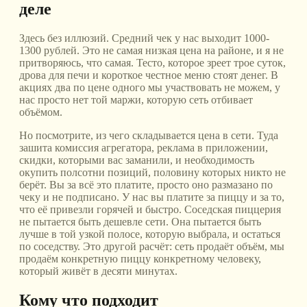
деле
Здесь без иллюзий. Средний чек у нас выходит 1000-
1300 рублей. Это не самая низкая цена на районе, и я не
притворяюсь, что самая. Тесто, которое зреет трое суток,
дрова для печи и короткое честное меню стоят денег. В
акциях два по цене одного мы участвовать не можем, у
нас просто нет той маржи, которую сеть отбивает
объёмом.
Но посмотрите, из чего складывается цена в сети. Туда
зашита комиссия агрегатора, реклама в приложении,
скидки, которыми вас заманили, и необходимость
окупить полсотни позиций, половину которых никто не
берёт. Вы за всё это платите, просто оно размазано по
чеку и не подписано. У нас вы платите за пиццу и за то,
что её привезли горячей и быстро. Соседская пиццерия
не пытается быть дешевле сети. Она пытается быть
лучше в той узкой полосе, которую выбрала, и остаться
по соседству. Это другой расчёт: сеть продаёт объём, мы
продаём конкретную пиццу конкретному человеку,
который живёт в десяти минутах.
Кому что подходит