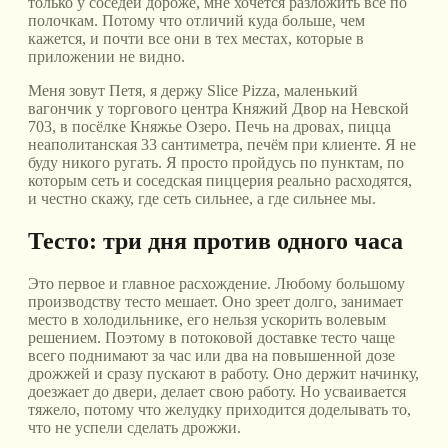
только у соседей дороже, мне хочется разложить всё по
полочкам. Потому что отличий куда больше, чем
кажется, и почти все они в тех местах, которые в
приложении не видно.
Меня зовут Петя, я держу Slice Pizza, маленький
вагончик у торгового центра Княжий Двор на Невской
703, в посёлке Княжье Озеро. Печь на дровах, пицца
неаполитанская 33 сантиметра, печём при клиенте. Я не
буду никого ругать. Я просто пройдусь по пунктам, по
которым сеть и соседская пиццерия реально расходятся,
и честно скажу, где сеть сильнее, а где сильнее мы.
Тесто: три дня против одного часа
Это первое и главное расхождение. Любому большому
производству тесто мешает. Оно зреет долго, занимает
место в холодильнике, его нельзя ускорить волевым
решением. Поэтому в потоковой доставке тесто чаще
всего поднимают за час или два на повышенной дозе
дрожжей и сразу пускают в работу. Оно держит начинку,
доезжает до двери, делает свою работу. Но усваивается
тяжело, потому что желудку приходится доделывать то,
что не успели сделать дрожжи.