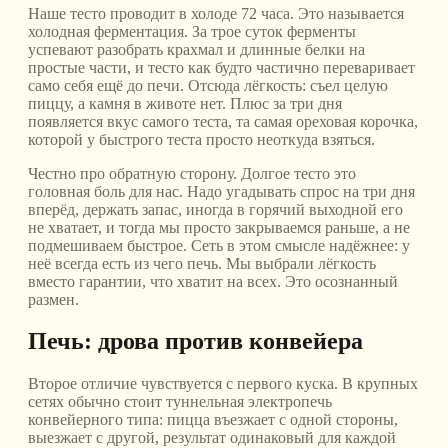
Наше тесто проводит в холоде 72 часа. Это называется
холодная ферментация. За трое суток ферменты
успевают разобрать крахмал и длинные белки на
простые части, и тесто как будто частично переваривает
само себя ещё до печи. Отсюда лёгкость: съел целую
пиццу, а камня в животе нет. Плюс за три дня
появляется вкус самого теста, та самая ореховая корочка,
которой у быстрого теста просто неоткуда взяться.
Честно про обратную сторону. Долгое тесто это
головная боль для нас. Надо угадывать спрос на три дня
вперёд, держать запас, иногда в горячий выходной его
не хватает, и тогда мы просто закрываемся раньше, а не
подмешиваем быстрое. Сеть в этом смысле надёжнее: у
неё всегда есть из чего печь. Мы выбрали лёгкость
вместо гарантии, что хватит на всех. Это осознанный
размен.
Печь: дрова против конвейера
Второе отличие чувствуется с первого куска. В крупных
сетях обычно стоит туннельная электропечь
конвейерного типа: пицца въезжает с одной стороны,
выезжает с другой, результат одинаковый для каждой