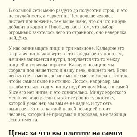
В большой сети меню раздуто до полусотни строк, и это
не случайность, а маркетинг. Чем дольше человек
листает приложение, тем выше шанс, что он что-нибудь
добавит в корзину. Плюс для вас в том, что выбор
огромный: захотелось чего-то странного, оно наверняка
найдётся.
У нас одиннадцать пицц и три кальцоне. Кальцоне это
закрытая пицца-конверт: тесто складывается пополам,
начинка запекается внутри, получается что-то между
пиццей и горячим пирогом. Каждую позицию мы
собрали под наше тесто и нашу печь, лишнего нет. Если
чего-то нет в меню, значит мы не смогли сделать это так,
чтобы самим было не стыдно. Лосось, например, мы
кладём только в одну пиццу под брендом Миа, а в самой
Slice его нет нигде, и это сознательно. Минус короткого
меню очевиден: если вы хотите ровно ту экзотику,
которой у нас нет, мы вам её не дадим, и тут сеть
выиграет. Зато за каждой нашей позицией стоит
человек, который её придумал и пробовал, а не таблица
ассортимента.
Цена: за что вы платите на самом