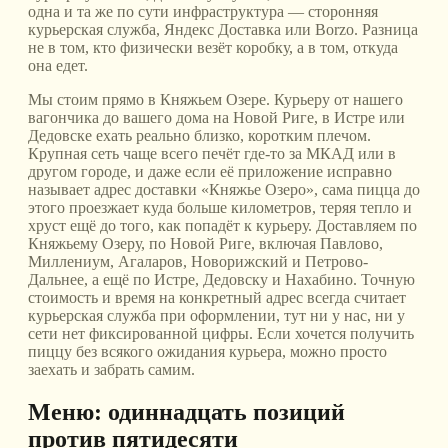
одна и та же по сути инфраструктура — сторонняя
курьерская служба, Яндекс Доставка или Borzo. Разница
не в том, кто физически везёт коробку, а в том, откуда
она едет.
Мы стоим прямо в Княжьем Озере. Курьеру от нашего
вагончика до вашего дома на Новой Риге, в Истре или
Дедовске ехать реально близко, коротким плечом.
Крупная сеть чаще всего печёт где-то за МКАД или в
другом городе, и даже если её приложение исправно
называет адрес доставки «Княжье Озеро», сама пицца до
этого проезжает куда больше километров, теряя тепло и
хруст ещё до того, как попадёт к курьеру. Доставляем по
Княжьему Озеру, по Новой Риге, включая Павлово,
Миллениум, Агаларов, Новорижский и Петрово-
Дальнее, а ещё по Истре, Дедовску и Нахабино. Точную
стоимость и время на конкретный адрес всегда считает
курьерская служба при оформлении, тут ни у нас, ни у
сети нет фиксированной цифры. Если хочется получить
пиццу без всякого ожидания курьера, можно просто
заехать и забрать самим.
Меню: одиннадцать позиций
против пятидесяти