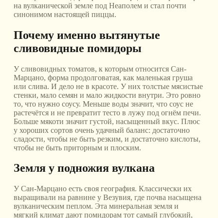
на вулканической земле под Неаполем и стал почти
синонимом настоящей пиццы.
Почему именно вытянутые
сливовидные помидоры
У сливовидных томатов, к которым относится Сан-
Марцано, форма продолговатая, как маленькая груша
или слива. И дело не в красоте. У них толстые мясистые
стенки, мало семян и мало жидкости внутри. Это ровно
то, что нужно соусу. Меньше воды значит, что соус не
растечётся и не превратит тесто в лужу под огнём печи.
Больше мякоти значит густой, насыщенный вкус. Плюс
у хороших сортов очень удачный баланс: достаточно
сладости, чтобы не быть резким, и достаточно кислоты,
чтобы не быть приторным и плоским.
Земля у подножия вулкана
У Сан-Марцано есть своя география. Классически их
выращивали на равнине у Везувия, где почва насыщена
вулканическим пеплом. Эта минеральная земля и
мягкий климат дают помидорам тот самый глубокий,