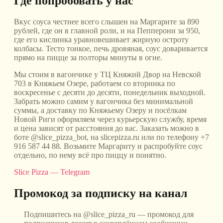
Где попробовать у нас
Вкус соуса честнее всего слышен на Маргарите за 890
рублей, где он в главной роли, и на Пепперони за 950,
где его кислинка уравновешивает жирную остроту
колбасы. Тесто тонкое, печь дровяная, соус доваривается
прямо на пицце за полторы минуты в огне.
Мы стоим в вагончике у ТЦ Княжий Двор на Невской
703 в Княжьем Озере, работаем со вторника по
воскресенье с десяти до десяти, понедельник выходной.
Забрать можно самим у вагончика без минимальной
суммы, а доставку по Княжьему Озеру и посёлкам
Новой Риги оформляем через курьерскую службу, время
и цена зависят от расстояния до вас. Заказать можно в
боте @slice_pizza_bot, на slicepizza.ru или по телефону +7
916 587 44 88. Возьмите Маргариту и распробуйте соус
отдельно, по нему всё про пиццу и понятно.
Slice Pizza — Telegram
Промокод за подписку на канал
Подпишитесь на @slice_pizza_ru — промокод для