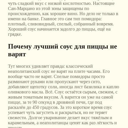
чуть сладкий вкус с низкой кислотностью. Настоящие
Сан-Марцано из этой зоны защищены по
происхождению, как хорошее вино. Но дело не только в
имени на банке. Главное это сам тип помидора:
плотный, сливовидный, спелый, собранный вовремя.
Хороший соус начинается задолго до пиццы, ещё на
грядке.
Почему лучший соус для пиццы не
варят
Тут многих удивляет правда: классический
неаполитанский соус не варят на плите часами. Его
вообще часто не варят. Спелые помидоры просто
разминают руками или пропускают через сито,
добавляют щепотку соли, иногда лист базилика и каплю
оливкового масла. Всё. Соус остаётся сырым, свежим, с
живым томатным вкусом. А варится он уже на самой
пицце, за те 90 секунд в дровяной печи, где под
раскалён до 450 градусов. За это короткое время соус
успевает чуть загустеть и раскрыться, но не теряет
свежести. Долгое уваривание делает вкус тяжёлым и
карамельным, а неаполитанцы ценят как раз лёгкость и
яркость.