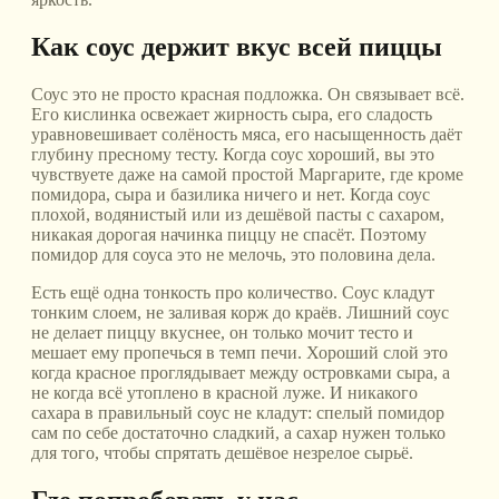
Как соус держит вкус всей пиццы
Соус это не просто красная подложка. Он связывает всё.
Его кислинка освежает жирность сыра, его сладость
уравновешивает солёность мяса, его насыщенность даёт
глубину пресному тесту. Когда соус хороший, вы это
чувствуете даже на самой простой Маргарите, где кроме
помидора, сыра и базилика ничего и нет. Когда соус
плохой, водянистый или из дешёвой пасты с сахаром,
никакая дорогая начинка пиццу не спасёт. Поэтому
помидор для соуса это не мелочь, это половина дела.
Есть ещё одна тонкость про количество. Соус кладут
тонким слоем, не заливая корж до краёв. Лишний соус
не делает пиццу вкуснее, он только мочит тесто и
мешает ему пропечься в темп печи. Хороший слой это
когда красное проглядывает между островками сыра, а
не когда всё утоплено в красной луже. И никакого
сахара в правильный соус не кладут: спелый помидор
сам по себе достаточно сладкий, а сахар нужен только
для того, чтобы спрятать дешёвое незрелое сырьё.