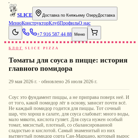
SLICE
Доставка по Княжьему Озеру
Доставка
Меню
Конструктор
Клуб
Профиль
О нас
+7 916 587 44 88
Меню
БЛОГ
SLICE PIZZA
Томаты для соуса в пицце: история
главного помидора
29 мая 2026 г.
· обновлено
26 июля 2026 г.
Соус это фундамент пиццы, а не приправа поверх неё. И
от того, какой помидор лёг в основу, зависит почти всё.
Не каждый помидор годится для пиццы. Тот сочный
шар, что хорош в салате, для соуса слабоват: много воды,
мало мякоти, кислота гуляет. Для соуса нужен особый
томат, мясистый, плотный, со сбалансированной
сладостью и кислотой. Самый знаменитый из них
вытянутый помидор сорта Сан-Марцано, который вырос