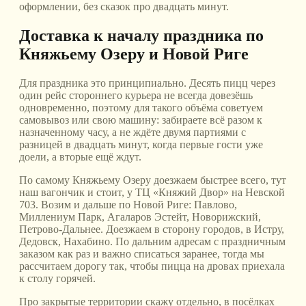
оформлении, без сказок про двадцать минут.
Доставка к началу праздника по
Княжьему Озеру и Новой Риге
Для праздника это принципиально. Десять пицц через
один рейс стороннего курьера не всегда довезёшь
одновременно, поэтому для такого объёма советуем
самовывоз или свою машину: забираете всё разом к
назначенному часу, а не ждёте двумя партиями с
разницей в двадцать минут, когда первые гости уже
доели, а вторые ещё ждут.
По самому Княжьему Озеру доезжаем быстрее всего, тут
наш вагончик и стоит, у ТЦ «Княжий Двор» на Невской
703. Возим и дальше по Новой Риге: Павлово,
Миллениум Парк, Агаларов Эстейт, Новорижский,
Петрово-Дальнее. Доезжаем в сторону городов, в Истру,
Дедовск, Нахабино. По дальним адресам с праздничным
заказом как раз и важно списаться заранее, тогда мы
рассчитаем дорогу так, чтобы пицца на дровах приехала
к столу горячей.
Про закрытые территории скажу отдельно, в посёлках