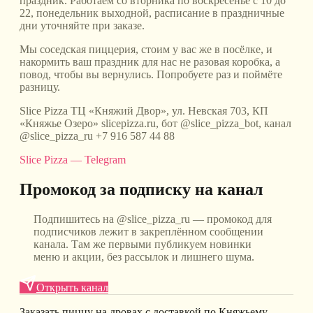
праздник. Работаем со вторника по воскресенье с 10 до
22, понедельник выходной, расписание в праздничные
дни уточняйте при заказе.
Мы соседская пиццерия, стоим у вас же в посёлке, и
накормить ваш праздник для нас не разовая коробка, а
повод, чтобы вы вернулись. Попробуете раз и поймёте
разницу.
Slice Pizza ТЦ «Княжий Двор», ул. Невская 703, КП
«Княжье Озеро» slicepizza.ru, бот @slice_pizza_bot, канал
@slice_pizza_ru +7 916 587 44 88
Slice Pizza — Telegram
Промокод за подписку на канал
Подпишитесь на @slice_pizza_ru — промокод для
подписчиков лежит в закреплённом сообщении
канала. Там же первыми публикуем новинки
меню и акции, без рассылок и лишнего шума.
Открыть канал
Заказать пиццу на дровах с доставкой по Княжьему