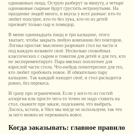
одинаковых пицц. Острую разберут за минуту, а четыре
одинаковые сырные будут грустить нетронутыми. На
празднике людей много, и вкусы у всех разные: кто-то
любит поострее, кто-то без лука, кто-то из детей
признаёт только сыр и помидор.
В меню одиннадцать пицц и три кальцоне, этого
хватает, чтобы закрыть любую компанию без повторов.
Логика простая: мысленно разрежьте стол на части и
под каждую возьмите своё. Несколько спокойных
классических с сыром и томатом для детей и для тех, кто
не экспериментирует. Пара мясных поплотнее для
взрослой части стола. Что-нибудь поинтереснее для тех,
кто любит пробовать новое. И обязательно пару
кальцоне. Так каждый находит своё, и стол расходится
ровно, без перекоса.
И сразу про ограничения. Если у кого-то из гостей
аллергия или просто чего-то точно не надо ставить на
стол, скажите при заказе, подскажем, что выбрать.
Лосось, кстати, в Slice мы нигде не используем, так что
за него можно не переживать вовсе.
Когда заказывать: главное правило