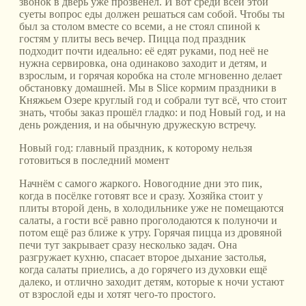
звонок в дверь уже прозвенел. И вот среди всей этой
суеты вопрос еды должен решаться сам собой. Чтобы ты
был за столом вместе со всеми, а не стоял спиной к
гостям у плиты весь вечер. Пицца под праздник
подходит почти идеально: её едят руками, под неё не
нужна сервировка, она одинаково заходит и детям, и
взрослым, и горячая коробка на столе мгновенно делает
обстановку домашней. Мы в Slice кормим праздники в
Княжьем Озере круглый год и собрали тут всё, что стоит
знать, чтобы заказ прошёл гладко: и под Новый год, и на
день рождения, и на обычную дружескую встречу.
Новый год: главный праздник, к которому нельзя
готовиться в последний момент
Начнём с самого жаркого. Новогодние дни это пик,
когда в посёлке готовят все и сразу. Хозяйка стоит у
плиты второй день, в холодильнике уже не помещаются
салаты, а гости всё равно проголодаются к полуночи и
потом ещё раз ближе к утру. Горячая пицца из дровяной
печи тут закрывает сразу несколько задач. Она
разгружает кухню, спасает второе дыхание застолья,
когда салаты приелись, а до горячего из духовки ещё
далеко, и отлично заходит детям, которые к ночи устают
от взрослой еды и хотят чего-то простого.