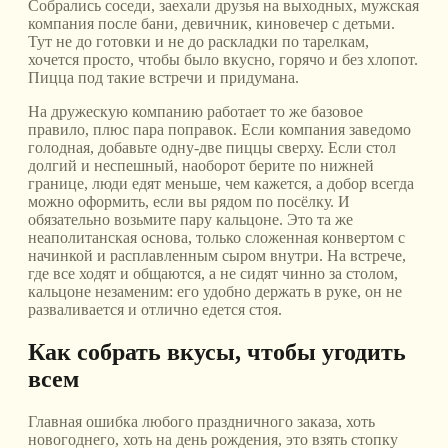
Собрались соседи, заехали друзья на выходных, мужская
компания после бани, девичник, киновечер с детьми.
Тут не до готовки и не до раскладки по тарелкам,
хочется просто, чтобы было вкусно, горячо и без хлопот.
Пицца под такие встречи и придумана.
На дружескую компанию работает то же базовое
правило, плюс пара поправок. Если компания заведомо
голодная, добавьте одну-две пиццы сверху. Если стол
долгий и неспешный, наоборот берите по нижней
границе, люди едят меньше, чем кажется, а добор всегда
можно оформить, если вы рядом по посёлку. И
обязательно возьмите пару кальцоне. Это та же
неаполитанская основа, только сложенная конвертом с
начинкой и расплавленным сыром внутри. На встрече,
где все ходят и общаются, а не сидят чинно за столом,
кальцоне незаменим: его удобно держать в руке, он не
разваливается и отлично едется стоя.
Как собрать вкусы, чтобы угодить
всем
Главная ошибка любого праздничного заказа, хоть
новогоднего, хоть на день рождения, это взять стопку