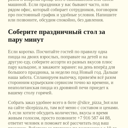
машиной. Если праздники у вас бывают часто, или
рядом офис, который собирает сотрудников, поговорим
про постоянный график и удобные условия. Напишите
или позвоните, обсудим спокойно, без давления.
Соберите праздничный стол за
пару минут
Если коротко. Посчитайте гостей по правилу одна
пицца на двоих взрослых, поправьте на детей и на
другую еду, соберите ассорти из разных вкусов плюс
пару кальцоне, и закажите заранее: на день вперёд для
большого праздника, за неделю под Новый год. Дальше
наша забота. Спланируем выпечку, привезём всё разом
сторонним курьерским сервисом точно ко времени, и
неаполитанская пицца из дровяной печи приедет к
вашему столу горячей.
Собрать заказ удобнее всего в боте @slice_pizza_bot или
на сайте slicepizza.ru, там всё меню с составом и ценами.
А если хотите обсудить количество, вкусы и время
живым голосом, просто позвоните +7 916 587 44 88,
ответит человек и поможет всё рассчитать под ваш