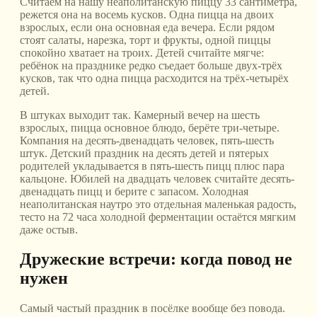
Считаем на нашу неаполитанскую пиццу 33 сантиметра,
режется она на восемь кусков. Одна пицца на двоих
взрослых, если она основная еда вечера. Если рядом
стоят салаты, нарезка, торт и фрукты, одной пиццы
спокойно хватает на троих. Детей считайте мягче:
ребёнок на празднике редко съедает больше двух-трёх
кусков, так что одна пицца расходится на трёх-четырёх
детей.
В штуках выходит так. Камерный вечер на шесть
взрослых, пицца основное блюдо, берёте три-четыре.
Компания на десять-двенадцать человек, пять-шесть
штук. Детский праздник на десять детей и пятерых
родителей укладывается в пять-шесть пицц плюс пара
кальцоне. Юбилей на двадцать человек считайте десять-
двенадцать пицц и берите с запасом. Холодная
неаполитанская наутро это отдельная маленькая радость,
тесто на 72 часа холодной ферментации остаётся мягким
даже остыв.
Дружеские встречи: когда повод не
нужен
Самый частый праздник в посёлке вообще без повода.