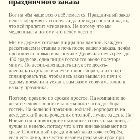
праздничного заказа
Вот на чём чаще всего всё ломается. Праздничный заказ
нельзя оформлять за полчаса до прихода гостей и ждать,
что всё прилетит мгновенно. Не потому что мы
медленные, а потому что печём честно.
Мы не держим готовые пиццы под лампой. Каждую
раскатываем и ставим в печь после вашего заказа, печём
при клиенте прямо в вагончике. Дровяная печь греет до
450 градусов, одна пицца готовится около полутора
минут. Но десять-двенадцать штук это десять-
двенадцать циклов выпечки плюс сборка, и их надо
спланировать так, чтобы весь заказ вышел из печи к
одному времени и уехал к вам разом горячим, точно к
началу праздника.
Поэтому правило по срокам простое. На компанию до
десяти человек звоните за несколько часов до сбора
гостей. На большой праздник, юбилей, корпоратив на
даче, детский день рождения с толпой, лучше за день. На
Новый год и новогодние выходные за несколько дней, а
лучше за неделю, потому что в эти дни заказывают все
сразу. Спонтанный праздничный заказ тоже соберём,
если есть окно, но честно назовём реальный срок при