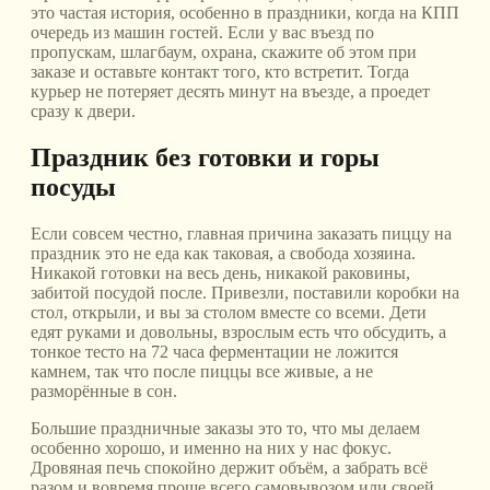
это частая история, особенно в праздники, когда на КПП
очередь из машин гостей. Если у вас въезд по
пропускам, шлагбаум, охрана, скажите об этом при
заказе и оставьте контакт того, кто встретит. Тогда
курьер не потеряет десять минут на въезде, а проедет
сразу к двери.
Праздник без готовки и горы
посуды
Если совсем честно, главная причина заказать пиццу на
праздник это не еда как таковая, а свобода хозяина.
Никакой готовки на весь день, никакой раковины,
забитой посудой после. Привезли, поставили коробки на
стол, открыли, и вы за столом вместе со всеми. Дети
едят руками и довольны, взрослым есть что обсудить, а
тонкое тесто на 72 часа ферментации не ложится
камнем, так что после пиццы все живые, а не
разморённые в сон.
Большие праздничные заказы это то, что мы делаем
особенно хорошо, и именно на них у нас фокус.
Дровяная печь спокойно держит объём, а забрать всё
разом и вовремя проще всего самовывозом или своей