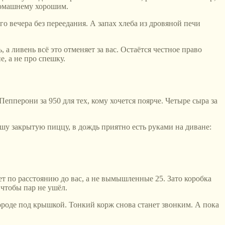
-домашнему хорошим.
го вечера без переедания. А запах хлеба из дровяной печи
 а ливень всё это отменяет за вас. Остаётся честное право
, а не про спешку.
епперони за 950 для тех, кому хочется поярче. Четыре сыра за
ашу закрытую пиццу, в дождь приятно есть руками на диване:
ет по расстоянию до вас, а не вымышленные 25. Зато коробка
 чтобы пар не ушёл.
вороде под крышкой. Тонкий корж снова станет звонким. А пока