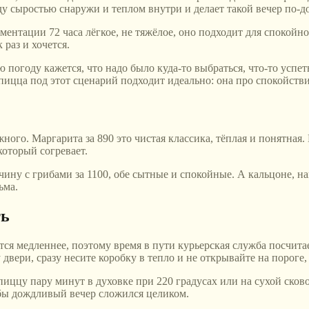
жду сыростью снаружи и теплом внутри и делает такой вечер по
ментации 72 часа лёгкое, не тяжёлое, оно подходит для спокойно
 раз и хочется.
погоду кажется, что надо было куда-то выбраться, что-то успеть,
пицца под этот сценарий подходит идеально: она про спокойствие
го. Маргарита за 890 это чистая классика, тёплая и понятная. П
который согревает.
чину с грибами за 1100, обе сытные и спокойные. А кальцоне, н
ьма.
ть
тся медленнее, поэтому время в пути курьерская служба посчита
двери, сразу несите коробку в тепло и не открывайте на пороге,
 пиццу пару минут в духовке при 220 градусах или на сухой ско
тобы дождливый вечер сложился целиком.