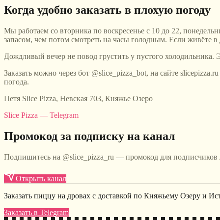
Когда удобно заказать в плохую погоду
Мы работаем со вторника по воскресенье с 10 до 22, понедельн
запасом, чем потом смотреть на часы голодным. Если живёте в 
Дождливый вечер не повод грустить у пустого холодильника. Э
Заказать можно через бот @slice_pizza_bot, на сайте slicepizza
погода.
Петя Slice Pizza, Невская 703, Княжье Озеро
Slice Pizza — Telegram
Промокод за подписку на канал
Подпишитесь на @slice_pizza_ru — промокод для подписчиков
Открыть канал
Заказать пиццу на дровах с доставкой по Княжьему Озеру и Ис
Заказать в Telegram