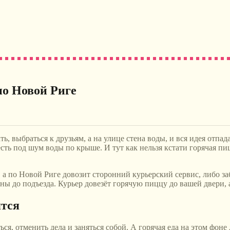
по Новой Риге
ь, выбраться к друзьям, а на улице стена воды, и вся идея отпа
есть под шум воды по крыше. И тут как нельзя кстати горячая пи
 по Новой Риге довозит сторонний курьерский сервис, либо заб
ны до подъезда. Курьер довезёт горячую пиццу до вашей двери, а
ятся
ься, отменить дела и заняться собой. А горячая еда на этом фон