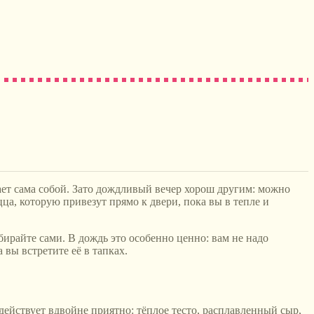
дает сама собой. Зато дождливый вечер хорош другим: можно
цца, которую привезут прямо к двери, пока вы в тепле и
ирайте сами. В дождь это особенно ценно: вам не надо
 вы встретите её в тапках.
е действует вдвойне приятно: тёплое тесто, расплавленный сыр,