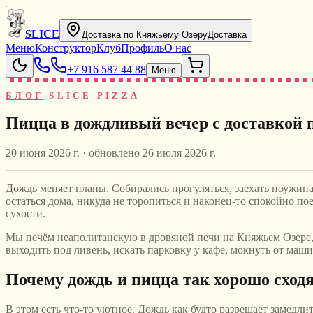
SLICE
Доставка по Княжьему Озеру
Доставка
Меню
Конструктор
Клуб
Профиль
О нас
+7 916 587 44 88
Меню
БЛОГ
SLICE PIZZA
Пицца в дождливый вечер с доставкой 
20 июня 2026 г.
· обновлено
26 июля 2026 г.
Дождь меняет планы. Собирались прогуляться, заехать поужинат
остаться дома, никуда не торопиться и наконец-то спокойно по
сухости.
Мы печём неаполитанскую в дровяной печи на Княжьем Озере, а
выходить под ливень, искать парковку у кафе, мокнуть от маши
Почему дождь и пицца так хорошо сход
В этом есть что-то уютное. Дождь как будто разрешает замедлит