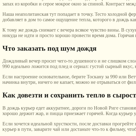
запах из коробки и серое мокрое окно за спиной. Контраст ме
Наша неаполитанская тут попадает в точку. Тесто холодной фер
добавляет в дом то самое ощущение тепла, которого в дождь как
К тому же дождь снимает с вечера всякое чувство вины. В сухую 
никуда не идти и просто хорошо провести время дома. Горячая 
Что заказать под шум дождя
Дождливый вечер просит чего-то душевного и не слишком сложно
990 идеально ложится под плед и сериал: густой сырный вкус, 
Если настроение основательное, берите Тоскану за 990 или Вет
начинка внутри, ничего не капает, можно не отрываться от фил
Как довезти и сохранить тепло в сырос
В дождь курьер едет аккуратнее, дороги по Новой Риге становя
хорошо держит жар, и пицца приезжает горячей. Когда курьер у 
Если хочется идеальной хрусткости, после доставки прогрейте
курьер в пути, заварите чай или достаньте что-то к фильму, ч