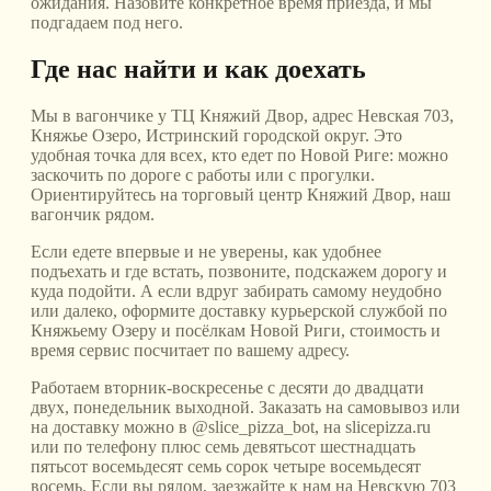
ожидания. Назовите конкретное время приезда, и мы
подгадаем под него.
Где нас найти и как доехать
Мы в вагончике у ТЦ Княжий Двор, адрес Невская 703,
Княжье Озеро, Истринский городской округ. Это
удобная точка для всех, кто едет по Новой Риге: можно
заскочить по дороге с работы или с прогулки.
Ориентируйтесь на торговый центр Княжий Двор, наш
вагончик рядом.
Если едете впервые и не уверены, как удобнее
подъехать и где встать, позвоните, подскажем дорогу и
куда подойти. А если вдруг забирать самому неудобно
или далеко, оформите доставку курьерской службой по
Княжьему Озеру и посёлкам Новой Риги, стоимость и
время сервис посчитает по вашему адресу.
Работаем вторник-воскресенье с десяти до двадцати
двух, понедельник выходной. Заказать на самовывоз или
на доставку можно в @slice_pizza_bot, на slicepizza.ru
или по телефону плюс семь девятьсот шестнадцать
пятьсот восемьдесят семь сорок четыре восемьдесят
восемь. Если вы рядом, заезжайте к нам на Невскую 703