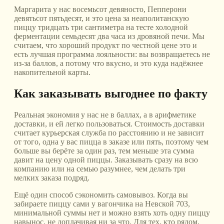
Маргарита у нас восемьсот девяносто, Пепперони
девятьсот пятьдесят, и это цена за неаполитанскую
пиццу тридцать три сантиметра на тесте холодной
ферментации семьдесят два часа из дровяной печи. Мы
считаем, что хороший продукт по честной цене это и
есть лучшая программа лояльности: вы возвращаетесь не
из-за баллов, а потому что вкусно, и это куда надёжнее
накопительной карты.
Как заказывать выгоднее по факту
Реальная экономия у нас не в баллах, а в арифметике
доставки, и ей легко пользоваться. Стоимость доставки
считает курьерская служба по расстоянию и не зависит
от того, одна у вас пицца в заказе или пять, поэтому чем
больше вы берёте за один раз, тем меньше эта сумма
давит на цену одной пиццы. Заказывать сразу на всю
компанию или на семью разумнее, чем делать три
мелких заказа подряд.
Ещё один способ сэкономить самовывоз. Когда вы
забираете пиццу сами у вагончика на Невской 703,
минимальной суммы нет и можно взять хоть одну пиццу
навынос, не доплачивая ни за что. Для тех, кто рядом,