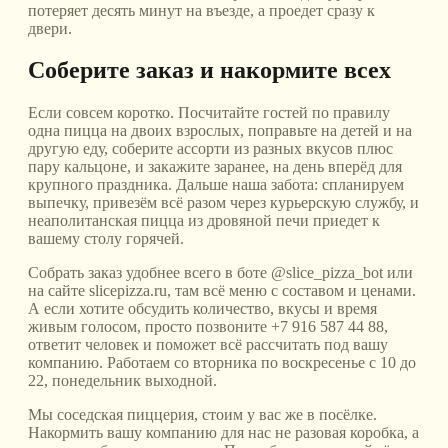
потеряет десять минут на въезде, а проедет сразу к
двери.
Соберите заказ и накормите всех
Если совсем коротко. Посчитайте гостей по правилу
одна пицца на двоих взрослых, поправьте на детей и на
другую еду, соберите ассорти из разных вкусов плюс
пару кальцоне, и закажите заранее, на день вперёд для
крупного праздника. Дальше наша забота: спланируем
выпечку, привезём всё разом через курьерскую службу, и
неаполитанская пицца из дровяной печи приедет к
вашему столу горячей.
Собрать заказ удобнее всего в боте @slice_pizza_bot или
на сайте slicepizza.ru, там всё меню с составом и ценами.
А если хотите обсудить количество, вкусы и время
живым голосом, просто позвоните +7 916 587 44 88,
ответит человек и поможет всё рассчитать под вашу
компанию. Работаем со вторника по воскресенье с 10 до
22, понедельник выходной.
Мы соседская пиццерия, стоим у вас же в посёлке.
Накормить вашу компанию для нас не разовая коробка, а