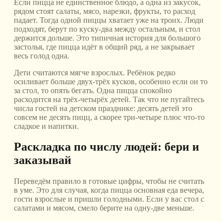
Если пицца не единственное блюдо, а одна из закусок,
рядом стоят салаты, мясо, нарезки, фрукты, то расход
падает. Тогда одной пиццы хватает уже на троих. Люди
подходят, берут по куску-два между остальным, и стол
держится дольше. Это типичная история для большого
застолья, где пицца идёт в общий ряд, а не закрывает
весь голод одна.
Дети считаются мягче взрослых. Ребёнок редко
осиливает больше двух-трёх кусков, особенно если он то
за стол, то опять бегать. Одна пицца спокойно
расходится на трёх-четырёх детей. Так что не пугайтесь
числа гостей на детском празднике: десять детей это
совсем не десять пицц, а скорее три-четыре плюс что-то
сладкое и напитки.
Раскладка по числу людей: бери и
заказывай
Переведём правило в готовые цифры, чтобы не считать
в уме. Это для случая, когда пицца основная еда вечера,
гости взрослые и пришли голодными. Если у вас стол с
салатами и мясом, смело берите на одну-две меньше.