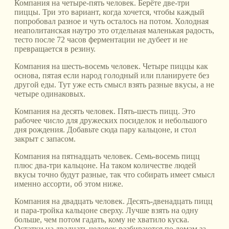
Компания на четыре-пять человек. Берёте две-три
пиццы. Три это вариант, когда хочется, чтобы каждый
попробовал разное и чуть осталось на потом. Холодная
неаполитанская наутро это отдельная маленькая радость,
тесто после 72 часов ферментации не дубеет и не
превращается в резину.
Компания на шесть-восемь человек. Четыре пиццы как
основа, пятая если народ голодный или планируете без
другой еды. Тут уже есть смысл взять разные вкусы, а не
четыре одинаковых.
Компания на десять человек. Пять-шесть пицц. Это
рабочее число для дружеских посиделок и небольшого
дня рождения. Добавьте сюда пару кальцоне, и стол
закрыт с запасом.
Компания на пятнадцать человек. Семь-восемь пицц
плюс два-три кальцоне. На таком количестве людей
вкусы точно будут разные, так что собирать имеет смысл
именно ассорти, об этом ниже.
Компания на двадцать человек. Десять-двенадцать пицц
и пара-тройка кальцоне сверху. Лучше взять на одну
больше, чем потом гадать, кому не хватило куска.
Остатки на двадцать человек разбираются по домам за