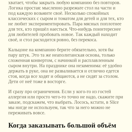
хватает, чтобы закрыть любую компанию без повторов.
Логика простая: мысленно разрежьте стол на части и
под каждую возьмите своё. Несколько спокойных
классических с сыром и томатом для детей и для тех, кто
не любит экспериментировать. Пара мясных поплотнее
для тех, кто пришёл наесться. Что-нибудь поинтереснее
для любителей пробовать новое. Так каждый находит
своё, и стол расходится ровно, без перекоса.
Кальцоне на компанию берите обязательно, хотя бы
пару штук. Это та же неаполитанская основа, только
сложенная конвертом, с начинкой и расплавленным
сыром внутри. На празднике она незаменима: её удобно
держать в руке, она не разваливается и отлично едется
стоя, когда все ходят и общаются, а не сидят за столом.
Дети от неё тоже в восторге.
И сразу про ограничения. Если у кого-то из гостей
аллергия или просто чего-то точно не надо, скажите при
заказе, подскажем, что выбрать. Лосось, кстати, в Slice
мы нигде не используем, так что за него можно не
переживать вовсе.
Когда заказывать большой объём