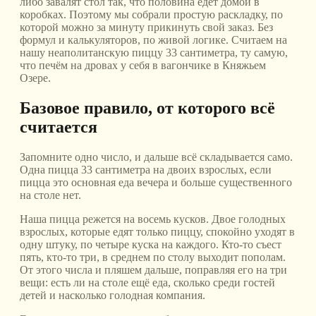
либо завалят стол так, что половина едет домой в
коробках. Поэтому мы собрали простую раскладку, по
которой можно за минуту прикинуть свой заказ. Без
формул и калькуляторов, по живой логике. Считаем на
нашу неаполитанскую пиццу 33 сантиметра, ту самую,
что печём на дровах у себя в вагончике в Княжьем
Озере.
Базовое правило, от которого всё
считается
Запомните одно число, и дальше всё складывается само.
Одна пицца 33 сантиметра на двоих взрослых, если
пицца это основная еда вечера и больше существенного
на столе нет.
Наша пицца режется на восемь кусков. Двое голодных
взрослых, которые едят только пиццу, спокойно уходят в
одну штуку, по четыре куска на каждого. Кто-то съест
пять, кто-то три, в среднем по столу выходит пополам.
От этого числа и пляшем дальше, поправляя его на три
вещи: есть ли на столе ещё еда, сколько среди гостей
детей и насколько голодная компания.