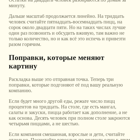
минуту.
Дальше масштаб продолжается линейно. На тридцать
человек считайте пятнадцать-восемнадцать пицц, на
сорок около двадцати пяти. Но на таких числах лучше
один раз позвонить и обсудить вживую, там важно не
только количество, но и как всё это испечь и привезти
разом горячим.
Поправки, которые меняют
картину
Раскладка выше это отправная точка. Теперь три
поправки, которые подгоняют её под вашу реальную
компанию.
Если будет много другой еды, режьте число пицц
процентов на тридцать. На столе, где есть мангал,
салаты и закуски, пицца работает как дополнение, а не
как основа. Десять человек при полном столе закроются
четырьмя пиццами, а не шестью.
Если компания смешанная, взрослые и дети, считайте
отдельно. Посчитайте взрослых по правилу один к двум,