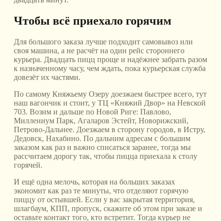
Чтобы всё приехало горячим
Для большого заказа лучше подходит самовывоз или
своя машина, а не расчёт на один рейс стороннего
курьера. Двадцать пицц проще и надёжнее забрать разом
к назначенному часу, чем ждать, пока курьерская служба
довезёт их частями.
По самому Княжьему Озеру доезжаем быстрее всего, тут
наш вагончик и стоит, у ТЦ «Княжий Двор» на Невской
703. Возим и дальше по Новой Риге: Павлово,
Миллениум Парк, Агаларов Эстейт, Новорижский,
Петрово-Дальнее. Доезжаем в сторону городов, в Истру,
Дедовск, Нахабино. По дальним адресам с большим
заказом как раз и важно списаться заранее, тогда мы
рассчитаем дорогу так, чтобы пицца приехала к столу
горячей.
И ещё одна мелочь, которая на больших заказах
экономит как раз те минуты, что отделяют горячую
пиццу от остывшей. Если у вас закрытая территория,
шлагбаум, КПП, пропуск, скажите об этом при заказе и
оставьте контакт того, кто встретит. Тогда курьер не