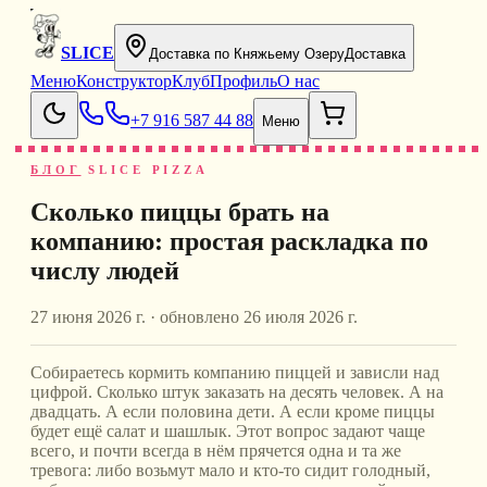
SLICE
Доставка по Княжьему Озеру
Доставка
Меню
Конструктор
Клуб
Профиль
О нас
+7 916 587 44 88
Меню
БЛОГ
SLICE PIZZA
Сколько пиццы брать на
компанию: простая раскладка по
числу людей
27 июня 2026 г.
· обновлено
26 июля 2026 г.
Собираетесь кормить компанию пиццей и зависли над
цифрой. Сколько штук заказать на десять человек. А на
двадцать. А если половина дети. А если кроме пиццы
будет ещё салат и шашлык. Этот вопрос задают чаще
всего, и почти всегда в нём прячется одна и та же
тревога: либо возьмут мало и кто-то сидит голодный,