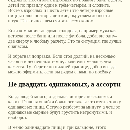
детей по правилу один к трём-четырём, и сложите.
Восемь взрослых и шесть детей это четыре взрослые
пиццы плюс полторы детские, округляем до шести
штук. Так точнее, чем считать всех скопом.
Если компания заведомо голодная, например мужская
встреча после бани или после футбола, добавьте одну-
две сверху к любому расчёту. Это та ситуация, где лучше
с запасом.
И обратная поправка. Если стол долгий, на несколько
часов и в неспешном темпе, люди едят меньше, чем
кажется. Тут берите по нижней границе, добор всегда
можно оформить, если вы рядом с нами по посёлку.
Не двадцать одинаковых, а ассорти
Когда людей много, отдельная история не сколько, а
каких. Главная ошибка большого заказа это взять стопку
одинаковых пицц. Острую разберут за минуту, а четыре
одинаковые сырные будут грустить нетронутыми, и
наоборот.
В меню одиннадцать пицц и три кальцоне, этого