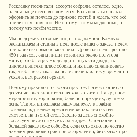
Раскладку посчитали, ассорти собрали, осталось одно,
на чём чаще всего всё ломается. Большой заказ нельзя
оформить за полчаса до прихода гостей и ждать, что всё
прилетит мгновенно. Не потому что мы медленные, а
потому что печём честно.
Мы не держим готовые пиццы под лампой. Каждую
раскатываем и ставим в печь после вашего заказа, печём
при клиенте прямо в вагончике. Дровяная печь греет до
450 градусов, одна пицца готовится около полутора
минут, это быстро. Но двадцать штук это двадцать
циклов выпечки плюс сборка, и их надо спланировать
так, чтобы весь заказ вышел из печи к одному времени и
уехал к вам разом горячим.
Поэтому правило по срокам простое. На компанию до
десяти человек звоните за несколько часов. На крупное
мероприятие, корпоратив, большой праздник, лучше за
день. Так мы вписываем вашу выпечку в график,
готовим под точное время и не заставляем гостей
смотреть на пустой стол. Заодно за день спокойно
согласуем число штук, вкусы и адрес. Спонтанный
большой заказ тоже соберём, если есть окно, но честно
назовём реальный срок при оформлении, без сказок про
двадцать минут.