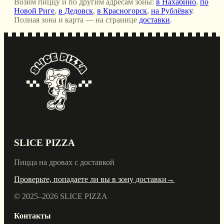
Возим пиццу и по другим адресам зоны:
в Нахабино
,
по
Новой Риге
,
в Дедовск
,
в Красногорск
,
на Рублёвку
.
Полная зона и карта — на странице
доставки
.
SLICE PIZZA
Пицца на дровах с доставкой
Проверьте, попадаете ли вы в зону доставки
→
© 2025–
2026
SLICE PIZZA
Контакты