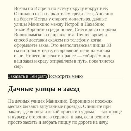
Возим по Истре и по всему округу вокруг неё:
Огниково с его парк-отелем среди леса, Аносино
на берегу Истры у старого монастыря, дачные
улицы Манихино между Истрой и Нахабино,
тихое Воронино среди полей, Снегири со стороны
Волоколамского направления. Точное время и
способ доставки скажем по телефону, когда
оформляете заказ. Это неаполитанская пицца 33
см на тонком тесте, из дровяной печи на живом
огне. Ничего не лежит заранее — собираем под
ваш заказ и сразу отправляем в путь, пока тянется
сыр.
Заказать в Telegram
Посмотреть меню
Дачные улицы и заезд
На дачных улицах Манихино, Воронино и похожих
местах бывают запутанные проезды. Опишите при
заказе, где ворота и какой ориентир у дома — так проще
и курьеру стороннего сервиса, и вам, если решите
просто заехать и забрать пиццу по дороге на дачу.