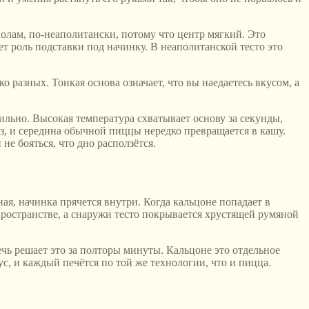
полам, по-неаполитански, потому что центр мягкий. Это
т роль подставки под начинку. В неаполитанской тесто это
 разных. Тонкая основа означает, что вы наедаетесь вкусом, а
ильно. Высокая температура схватывает основу за секунды,
з, и середина обычной пиццы нередко превращается в кашу.
не бояться, что дно расползётся.
ая, начинка прячется внутри. Когда кальцоне попадает в
 пространстве, а снаружи тесто покрывается хрустящей румяной
ечь решает это за полторы минуты. Кальцоне это отдельное
ус, и каждый печётся по той же технологии, что и пицца.