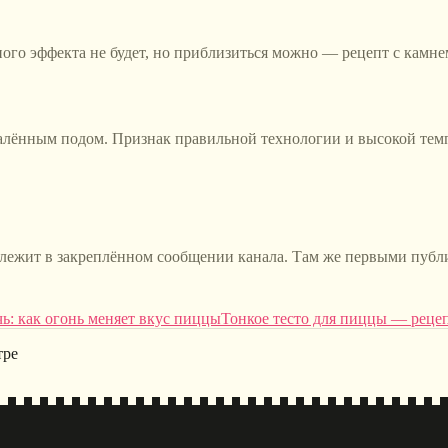
ного эффекта не будет, но приблизиться можно — рецепт с камн
калённым подом. Признак правильной технологии и высокой темп
 лежит в закреплённом сообщении канала. Там же первыми публ
ь: как огонь меняет вкус пиццы
Тонкое тесто для пиццы — реце
тре