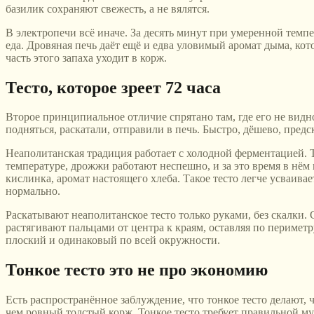
базилик сохраняют свежесть, а не вялятся.
В электропечи всё иначе. За десять минут при умеренной темпер
еда. Дровяная печь даёт ещё и едва уловимый аромат дыма, кот
часть этого запаха уходит в корж.
Тесто, которое зреет 72 часа
Второе принципиальное отличие спрятано там, где его не видно
подняться, раскатали, отправили в печь. Быстро, дёшево, предс
Неаполитанская традиция работает с холодной ферментацией. Те
температуре, дрожжи работают неспешно, и за это время в нём 
кислинка, аромат настоящего хлеба. Такое тесто легче усваива
нормально.
Раскатывают неаполитанское тесто только руками, без скалки. С
растягивают пальцами от центра к краям, оставляя по периме
плоский и одинаковый по всей окружности.
Тонкое тесто это не про экономию
Есть распространённое заблуждение, что тонкое тесто делают, 
чем ровный толстый корж. Тонкое тесто требует правильной му