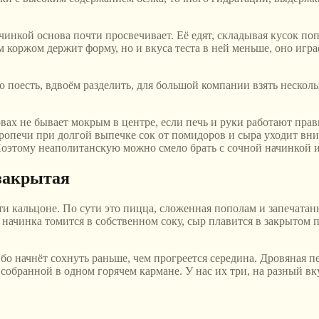
чинкой основа почти просвечивает. Её едят, складывая кусок по
коржом держит форму, но и вкуса теста в ней меньше, оно играе
поесть, вдвоём разделить, для большой компании взять несколько
вах не бывает мокрым в центре, если печь и руки работают прав
тропечи при долгой выпечке сок от помидоров и сыра уходит вни
Поэтому неаполитанскую можно смело брать с сочной начинкой и 
 закрытая
и кальцоне. По сути это пицца, сложенная пополам и запечатанн
, начинка томится в собственном соку, сыр плавится в закрытом
ибо начнёт сохнуть раньше, чем прогреется середина. Дровяная п
 собранной в одном горячем кармане. У нас их три, на разный вк