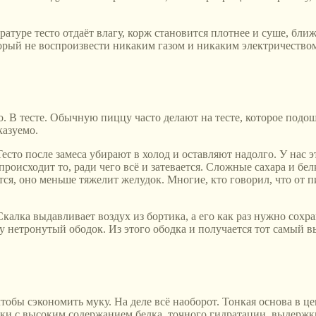
атуре тесто отдаёт влагу, корж становится плотнее и суше, ближ
орый не воспроизвести никаким газом и никаким электричеством.
. В тесте. Обычную пиццу часто делают на тесте, которое подош
казуемо.
сто после замеса убирают в холод и оставляют надолго. У нас э
происходит то, ради чего всё и затевается. Сложные сахара и бе
ется, оно меньше тяжелит желудок. Многие, кто говорил, что от
калка выдавливает воздух из бортика, а его как раз нужно сохра
тру нетронутый ободок. Из этого ободка и получается тот самы
чтобы сэкономить муку. На деле всё наоборот. Тонкая основа в 
ки с высоким содержанием белка, точного гидратации, выдержки