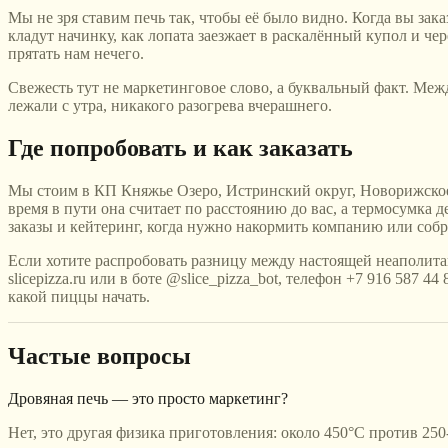
Мы не зря ставим печь так, чтобы её было видно. Когда вы зак
кладут начинку, как лопата заезжает в раскалённый купол и че
прятать нам нечего.
Свежесть тут не маркетинговое слово, а буквальный факт. Межд
лежали с утра, никакого разогрева вчерашнего.
Где попробовать и как заказать
Мы стоим в КП Княжье Озеро, Истринский округ, Новорижское 
время в пути она считает по расстоянию до вас, а термосумк
заказы и кейтеринг, когда нужно накормить компанию или собрат
Если хотите распробовать разницу между настоящей неаполитан
slicepizza.ru или в боте @slice_pizza_bot, телефон +7 916 587 
какой пиццы начать.
Частые вопросы
Дровяная печь — это просто маркетинг?
Нет, это другая физика приготовления: около 450°C против 250