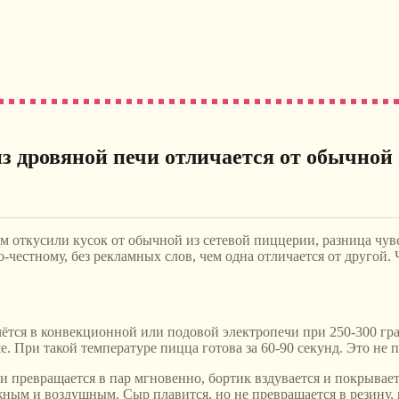
из дровяной печи отличается от обычной
откусили кусок от обычной из сетевой пиццерии, разница чувству
-честному, без рекламных слов, чем одна отличается от другой. Ч
ётся в конвекционной или подовой электропечи при 250-300 гра
. При такой температуре пицца готова за 60-90 секунд. Это не п
утри превращается в пар мгновенно, бортик вздувается и покрыв
ым и воздушным. Сыр плавится, но не превращается в резину, п