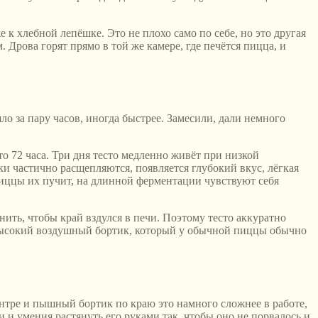
е к хлебной лепёшке. Это не плохо само по себе, но это другая
 Дрова горят прямо в той же камере, где печётся пицца, и
ло за пару часов, иногда быстрее. Замесили, дали немного
то 72 часа. Три дня тесто медленно живёт при низкой
лки частично расщепляются, появляется глубокий вкус, лёгкая
 пиццы их пучит, на длинной ферментации чувствуют себя
нить, чтобы край вздулся в печи. Поэтому тесто аккуратно
й высокий воздушный бортик, который у обычной пиццы обычно
центре и пышный бортик по краю это намного сложнее в работе,
 и умения растянуть его руками так, чтобы оно не порвалось и