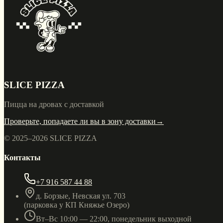
SLICE PIZZA
Пицца на дровах с доставкой
Проверьте, попадаете ли вы в зону доставки
→
© 2025–
2026
SLICE PIZZA
Контакты
+7 916 587 44 88
д. Борзые, Невская ул. 703
(парковка у КП Княжье Озеро)
Вт–Вс 10:00 — 22:00, понедельник выходной