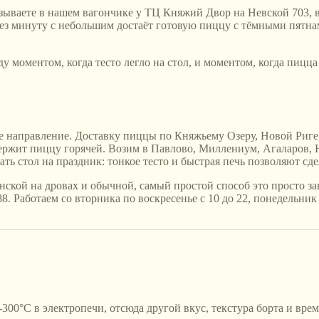
азываете в нашем вагончике у ТЦ Княжий Двор на Невской 703, в
рез минуту с небольшим достаёт готовую пиццу с тёмными пятнам
у моментом, когда тесто легло на стол, и моментом, когда пицца
направление. Доставку пиццы по Княжьему Озеру, Новой Риге, 
а держит пиццу горячей. Возим в Павлово, Миллениум, Агаларо
ь стол на праздник: тонкое тесто и быстрая печь позволяют сдел
ской на дровах и обычной, самый простой способ это просто зак
44 88. Работаем со вторника по воскресенье с 10 до 22, понедель
-300°C в электропечи, отсюда другой вкус, текстура борта и вре