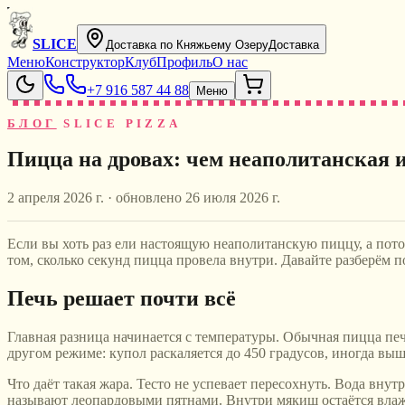
SLICE
Доставка по Княжьему Озеру
Доставка
Меню
Конструктор
Клуб
Профиль
О нас
+7 916 587 44 88
Меню
БЛОГ
SLICE PIZZA
Пицца на дровах: чем неаполитанская 
2 апреля 2026 г.
· обновлено
26 июля 2026 г.
Если вы хоть раз ели настоящую неаполитанскую пиццу, а потом 
том, сколько секунд пицца провела внутри. Давайте разберём по
Печь решает почти всё
Главная разница начинается с температуры. Обычная пицца печ
другом режиме: купол раскаляется до 450 градусов, иногда выше
Что даёт такая жара. Тесто не успевает пересохнуть. Вода вн
называют леопардовыми пятнами. Внутри мякиш остаётся влажн