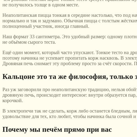
не получилось толще в одном месте.
Неаполитанская пицца тонкая в середине настолько, что под на
нормально и так и задумано. Обычная пицца с толстым жёстким 
полноценный участник, иногда главный.
Наш формат 33 сантиметра. Это удобный размер: одному плотно 
не объёмом сырого теста.
Ещё один момент, который часто упускают. Тонкое тесто на дро
поэтому начинка не успевает пропитать корж насквозь. В элек
Дровяная печь снимает эту проблему просто за счёт скорости. 
Кальцоне это та же философия, только
Раз уж заговорили про неаполитанскую традицию, нельзя обойт
дровяную печь, происходит интересное: внутри образуется пар
корочкой.
В электропечи так не сделать, корж либо останется бледным, л
удовольствие для тех, кто любит, чтобы начинка была сочной и
Почему мы печём прямо при вас