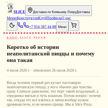
SLICE
Доставка по Княжьему Озеру
Доставка
Меню
Конструктор
Клуб
Профиль
О нас
+7 916 587 44 88
Меню
БЛОГ
SLICE PIZZA
Коротко об истории
неаполитанской пиццы и почему
она такая
4 июля 2026 г.
· обновлено
26 июля 2026 г.
Когда человек первый раз кусает настоящую
неаполитанскую пиццу, у него обычно два чувства
сразу. Сначала удивление, что борт такой воздушный, а
серединка мягкая и чуть влажная. Потом вопрос: почему
так, откуда это всё взялось и зачем вообще нужна
дровяная печь, если можно проще. Мы в Slice Pizza