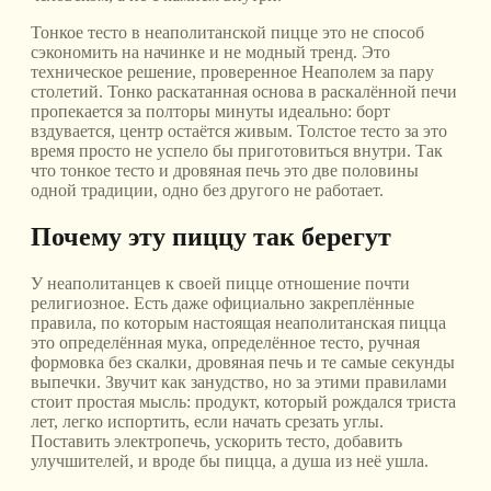
Тонкое тесто в неаполитанской пицце это не способ
сэкономить на начинке и не модный тренд. Это
техническое решение, проверенное Неаполем за пару
столетий. Тонко раскатанная основа в раскалённой печи
пропекается за полторы минуты идеально: борт
вздувается, центр остаётся живым. Толстое тесто за это
время просто не успело бы приготовиться внутри. Так
что тонкое тесто и дровяная печь это две половины
одной традиции, одно без другого не работает.
Почему эту пиццу так берегут
У неаполитанцев к своей пицце отношение почти
религиозное. Есть даже официально закреплённые
правила, по которым настоящая неаполитанская пицца
это определённая мука, определённое тесто, ручная
формовка без скалки, дровяная печь и те самые секунды
выпечки. Звучит как занудство, но за этими правилами
стоит простая мысль: продукт, который рождался триста
лет, легко испортить, если начать срезать углы.
Поставить электропечь, ускорить тесто, добавить
улучшителей, и вроде бы пицца, а душа из неё ушла.