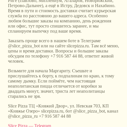
Риге (Павлово, Миллениум, Агаларов, Новорижский,
Петрово-Дальнее), а ещё в Истру, Дедовск и Нахабино.
Время в пути и стоимость доставки считает курьерская
служба по расстоянию до вашего адреса. Особенно
любим большие заказы на компанию, день рождения
или офис, тут просто спишитесь заранее, и мы
спланируем выпечку под ваше время.
Заказать проще всего в нашем боте в Телеграме
@slice_pizza_bot или на сайте slicepizza.ru. Там всё меню,
цены и время доставки. Вопросы и большие заказы
обсудим по телефону +7 916 587 44 88, ответит живой
человек.
Возьмите для начала Маргариту. Съешьте и
прислушайтесь к борту, к подпалинам по краю, к тому
самому дымку. Если поймёте, чем настоящая
неаполитанская пицца отличается от коробки за
двадцать минут, значит, триста лет неаполитанцы
старались не зря.
Slice Pizza ТЦ «Княжий Двор», ул. Невская 703, КП
«Княжье Озеро» slicepizza.ru, бот @slice_pizza_bot, канал
@slice_pizza_ru +7 916 587 44 88
Slice Pizza — Telegram