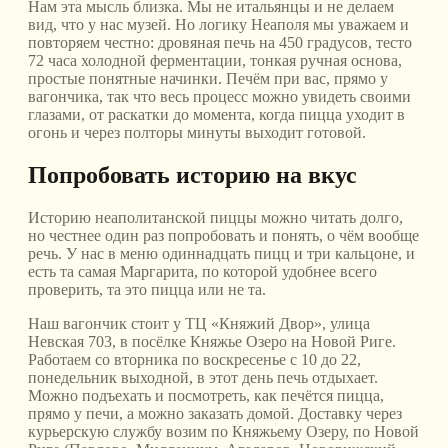
Нам эта мысль близка. Мы не итальянцы и не делаем
вид, что у нас музей. Но логику Неаполя мы уважаем и
повторяем честно: дровяная печь на 450 градусов, тесто
72 часа холодной ферментации, тонкая ручная основа,
простые понятные начинки. Печём при вас, прямо у
вагончика, так что весь процесс можно увидеть своими
глазами, от раскатки до момента, когда пицца уходит в
огонь и через полторы минуты выходит готовой.
Попробовать историю на вкус
Историю неаполитанской пиццы можно читать долго,
но честнее один раз попробовать и понять, о чём вообще
речь. У нас в меню одиннадцать пицц и три кальцоне, и
есть та самая Маргарита, по которой удобнее всего
проверить, та это пицца или не та.
Наш вагончик стоит у ТЦ «Княжий Двор», улица
Невская 703, в посёлке Княжье Озеро на Новой Риге.
Работаем со вторника по воскресенье с 10 до 22,
понедельник выходной, в этот день печь отдыхает.
Можно подъехать и посмотреть, как печётся пицца,
прямо у печи, а можно заказать домой. Доставку через
курьерскую службу возим по Княжьему Озеру, по Новой