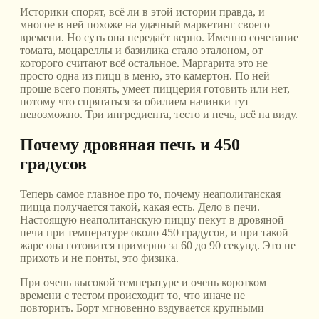
Историки спорят, всё ли в этой истории правда, и
многое в ней похоже на удачный маркетинг своего
времени. Но суть она передаёт верно. Именно сочетание
томата, моцареллы и базилика стало эталоном, от
которого считают всё остальное. Маргарита это не
просто одна из пицц в меню, это камертон. По ней
проще всего понять, умеет пиццерия готовить или нет,
потому что спрятаться за обилием начинки тут
невозможно. Три ингредиента, тесто и печь, всё на виду.
Почему дровяная печь и 450
градусов
Теперь самое главное про то, почему неаполитанская
пицца получается такой, какая есть. Дело в печи.
Настоящую неаполитанскую пиццу пекут в дровяной
печи при температуре около 450 градусов, и при такой
жаре она готовится примерно за 60 до 90 секунд. Это не
прихоть и не понты, это физика.
При очень высокой температуре и очень коротком
времени с тестом происходит то, что иначе не
повторить. Борт мгновенно вздувается крупными