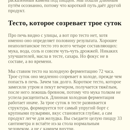
раскалённый камень под пиццей. Мы пошли длинным
путём осознанно, потому что короткий путь даёт другой
продукт.
Тесто, которое созревает трое суток
Про печь видно с улицы, а вот про тесто нет, хотя
именно оно определяет половину результата. Хорошее
неаполитанское тесто это всего четыре составляющих:
мука, вода, соль и совсем чуть-чуть дрожжей. Никаких
улучшителей, масла в тесте, сахара. Но фокус не в
составе, а во времени.
Мы ставим тесто на холодную ферментацию 72 часа.
Трое суток оно медленно созревает в холоде, прежде чем
попасть в печь. Зачем так долго. Короткое тесто, которое
замесили утром и пекут вечером, получается тяжёлым,
после него лежишь бревном, потому что мука толком не
успела расщепиться. Длинная холодная ферментация
работает иначе. За трое суток в тесте развивается
структура, формируется тот самый упругий борт с
крупными пузырями, вкус становится глубже, а сам
продукт легче для желудка. Вы съедаете целую пиццу 33
сантиметра и встаёте из-за стола нормальным
человеком, а не с камнем внутри.