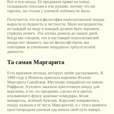
Вот и вся пицца. Её продавали прямо на улице,
складывали пополам и ели руками, потому что ни
тарелок, ни столов у уличной публики не было.
Получается, что вся философия неаполитанской пиццы
выросла из бедности и честности. Мало ингредиентов,
но каждый на виду и каждый должен быть хорошим,
спрятать нечего. Эта логика дожила до наших дней.
Когда мы говорим, что в настоящей неаполитанской
пицце нет лишнего, мы не философствуем, мы
повторяем за уличными пиццайоло трёхсотлетней
давности.
Та самая Маргарита
Есть красивая легенда, которую любят рассказывать. В
1889 году в Неаполь приехала королева Италии
Маргарита Савойская. Местному пиццайоло по имени
Раффаэле Эспозито заказали приготовить пиццу для
королевы, и он, по преданию, сделал её в цветах
итальянского флага: красные помидоры, белая
моцарелла, зелёный базилик. Королеве понравилось,
пиццу назвали в её честь Маргаритой, и с этого момента
простонародная уличная еда начала свой путь наверх.