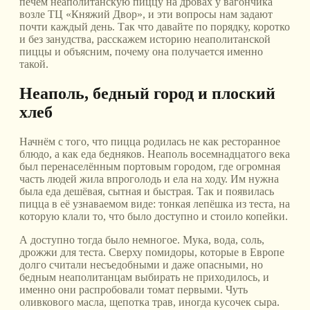
печём неаполитанскую пиццу на дровах у вагончика
возле ТЦ «Княжий Двор», и эти вопросы нам задают
почти каждый день. Так что давайте по порядку, коротко
и без занудства, расскажем историю неаполитанской
пиццы и объясним, почему она получается именно
такой.
Неаполь, бедный город и плоский
хлеб
Начнём с того, что пицца родилась не как ресторанное
блюдо, а как еда бедняков. Неаполь восемнадцатого века
был перенаселённым портовым городом, где огромная
часть людей жила впроголодь и ела на ходу. Им нужна
была еда дешёвая, сытная и быстрая. Так и появилась
пицца в её узнаваемом виде: тонкая лепёшка из теста, на
которую клали то, что было доступно и стоило копейки.
А доступно тогда было немногое. Мука, вода, соль,
дрожжи для теста. Сверху помидоры, которые в Европе
долго считали несъедобными и даже опасными, но
бедным неаполитанцам выбирать не приходилось, и
именно они распробовали томат первыми. Чуть
оливкового масла, щепотка трав, иногда кусочек сыра.