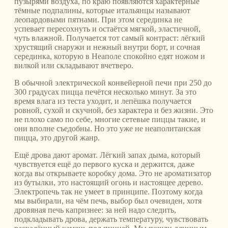
пузырями воздуха, по краю появляются характерные
тёмные подпалины, которые итальянцы называют
леопардовыми пятнами. При этом серединка не
успевает пересохнуть и остаётся мягкой, эластичной,
чуть влажной. Получается тот самый контраст: лёгкий
хрустящий снаружи и нежный внутри борт, и сочная
серединка, которую в Неаполе спокойно едят ножом и
вилкой или складывают вчетверо.
В обычной электрической конвейерной печи при 250 до
300 градусах пицца печётся несколько минут. За это
время влага из теста уходит, и лепёшка получается
ровной, сухой и скучной, без характера и без жизни. Это
не плохо само по себе, многие сетевые пиццы такие, и
они вполне съедобны. Но это уже не неаполитанская
пицца, это другой жанр.
Ещё дрова дают аромат. Лёгкий запах дыма, который
чувствуется ещё до первого куска и держится, даже
когда вы открываете коробку дома. Это не ароматизатор
из бутылки, это настоящий огонь и настоящее дерево.
Электропечь так не умеет в принципе. Поэтому когда
мы выбирали, на чём печь, выбор был очевиден, хотя
дровяная печь капризнее: за ней надо следить,
подкладывать дрова, держать температуру, чувствовать