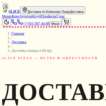
SLICE
Доставка по Княжьему Озеру
Доставка
Меню
Конструктор
Клуб
Профиль
О нас
+7 916 587 44 88
Меню
Главная
/
Доставка
/
Доставка пиццы в Истру
SLICE PIZZA — ИСТРА И ОКРЕСТНОСТИ
ДОСТАВ