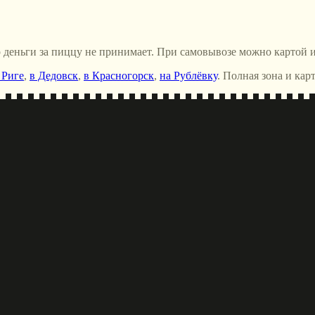
р деньги за пиццу не принимает. При самовывозе можно картой 
 Риге
,
в Дедовск
,
в Красногорск
,
на Рублёвку
. Полная зона и кар