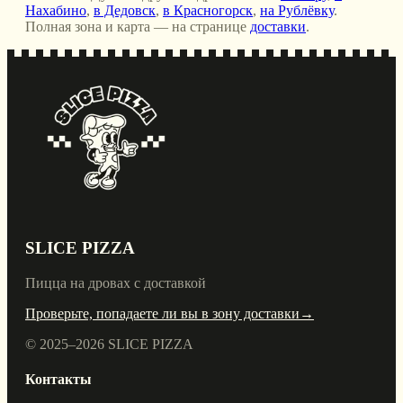
Нахабино
,
в Дедовск
,
в Красногорск
,
на Рублёвку
.
Полная зона и карта — на странице
доставки
.
SLICE PIZZA
Пицца на дровах с доставкой
Проверьте, попадаете ли вы в зону доставки
→
© 2025–
2026
SLICE PIZZA
Контакты