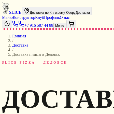
SLICE
Доставка по Княжьему Озеру
Доставка
Меню
Конструктор
Клуб
Профиль
О нас
+7 916 587 44 88
Меню
Главная
/
Доставка
/
Доставка пиццы в Дедовск
SLICE PIZZA — ДЕДОВСК
ДОСТАВ