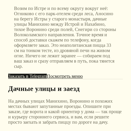
Возим по Истре и по всему округу вокруг неё:
Огниково с его парк-отелем среди леса, Аносино
на берегу Истры у старого монастыря, дачные
улицы Манихино между Истрой и Нахабино,
тихое Воронино среди полей, Снегири со стороны
Волоколамского направления. Точное время и
способ доставки скажем по телефону, когда
оформляете заказ. Это неаполитанская пицца 33
см на тонком тесте, из дровяной печи на живом
огне. Ничего не лежит заранее — собираем под
ваш заказ и сразу отправляем в путь, пока тянется
сыр.
Заказать в Telegram
Посмотреть меню
Дачные улицы и заезд
На дачных улицах Манихино, Воронино и похожих
местах бывают запутанные проезды. Опишите при
заказе, где ворота и какой ориентир у дома — так проще
и курьеру стороннего сервиса, и вам, если решите
просто заехать и забрать пиццу по дороге на дачу.