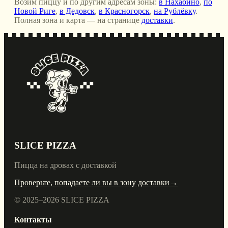
Возим пиццу и по другим адресам зоны:
в Нахабино
,
по
Новой Риге
,
в Дедовск
,
в Красногорск
,
на Рублёвку
.
Полная зона и карта — на странице
доставки
.
SLICE PIZZA
Пицца на дровах с доставкой
Проверьте, попадаете ли вы в зону доставки
→
© 2025–
2026
SLICE PIZZA
Контакты