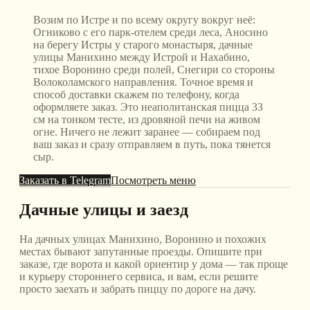
Возим по Истре и по всему округу вокруг неё:
Огниково с его парк-отелем среди леса, Аносино
на берегу Истры у старого монастыря, дачные
улицы Манихино между Истрой и Нахабино,
тихое Воронино среди полей, Снегири со стороны
Волоколамского направления. Точное время и
способ доставки скажем по телефону, когда
оформляете заказ. Это неаполитанская пицца 33
см на тонком тесте, из дровяной печи на живом
огне. Ничего не лежит заранее — собираем под
ваш заказ и сразу отправляем в путь, пока тянется
сыр.
Заказать в Telegram
Посмотреть меню
Дачные улицы и заезд
На дачных улицах Манихино, Воронино и похожих
местах бывают запутанные проезды. Опишите при
заказе, где ворота и какой ориентир у дома — так проще
и курьеру стороннего сервиса, и вам, если решите
просто заехать и забрать пиццу по дороге на дачу.