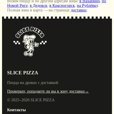
Возим пиццу и по другим адресам зоны:
в Нахабино
,
по
Новой Риге
,
в Дедовск
,
в Красногорск
,
на Рублёвку
.
Полная зона и карта — на странице
доставки
.
SLICE PIZZA
Пицца на дровах с доставкой
Проверьте, попадаете ли вы в зону доставки
→
© 2025–
2026
SLICE PIZZA
Контакты