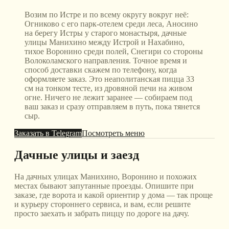
Возим по Истре и по всему округу вокруг неё:
Огниково с его парк-отелем среди леса, Аносино
на берегу Истры у старого монастыря, дачные
улицы Манихино между Истрой и Нахабино,
тихое Воронино среди полей, Снегири со стороны
Волоколамского направления. Точное время и
способ доставки скажем по телефону, когда
оформляете заказ. Это неаполитанская пицца 33
см на тонком тесте, из дровяной печи на живом
огне. Ничего не лежит заранее — собираем под
ваш заказ и сразу отправляем в путь, пока тянется
сыр.
Заказать в Telegram
Посмотреть меню
Дачные улицы и заезд
На дачных улицах Манихино, Воронино и похожих
местах бывают запутанные проезды. Опишите при
заказе, где ворота и какой ориентир у дома — так проще
и курьеру стороннего сервиса, и вам, если решите
просто заехать и забрать пиццу по дороге на дачу.