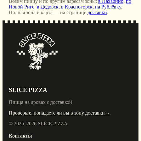
Возим пиццу и по другим адресам зоны:
в Нахабино
,
по
Новой Риге
,
в Дедовск
,
в Красногорск
,
на Рублёвку
.
Полная зона и карта — на странице
доставки
.
SLICE PIZZA
Пицца на дровах с доставкой
Проверьте, попадаете ли вы в зону доставки
→
© 2025–
2026
SLICE PIZZA
Контакты