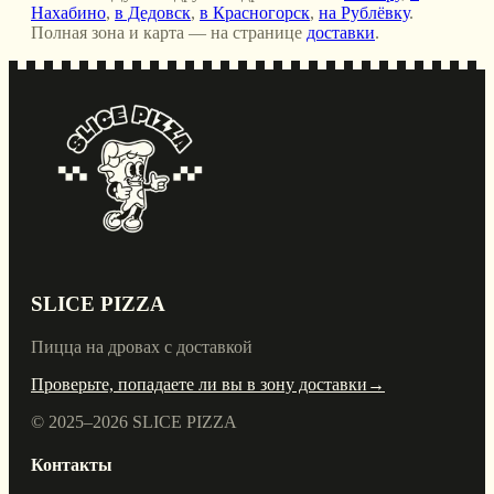
Нахабино
,
в Дедовск
,
в Красногорск
,
на Рублёвку
.
Полная зона и карта — на странице
доставки
.
SLICE PIZZA
Пицца на дровах с доставкой
Проверьте, попадаете ли вы в зону доставки
→
© 2025–
2026
SLICE PIZZA
Контакты