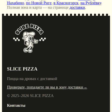
Нахабино
,
по Новой Риге
,
в Красногорск
,
на Рублёвку
.
Полная зона и карта — на странице
доставки
.
SLICE PIZZA
Пицца на дровах с доставкой
Проверьте, попадаете ли вы в зону доставки
→
© 2025–
2026
SLICE PIZZA
Контакты