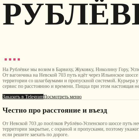
РУБЛЁВ
На Рублёвке мы возим в Барвиху, Жуковку, Николину Гору, Успе
От вагончика на Невской 703 путь идёт через Ильинское шо
территории со шлагбаумами и пропускной системой. Курьера у н
сервис по расстоянию и времени. Пицца при этом настоящая не
Заказать в Telegram
Посмотреть меню
Честно про расстояние и въезд
От Невской 703 до посёлков Рублёво-Успенского шоссе путь не
территории закрытые, с охраной и пропусками, поэтому укажите 
если решите заехать по дороге.