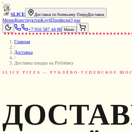
SLICE
Доставка по Княжьему Озеру
Доставка
Меню
Конструктор
Клуб
Профиль
О нас
+7 916 587 44 88
Меню
Главная
/
Доставка
/
Доставка пиццы на Рублёвку
SLICE PIZZA — РУБЛЁВО-УСПЕНСКОЕ ШО
ДОСТАВ