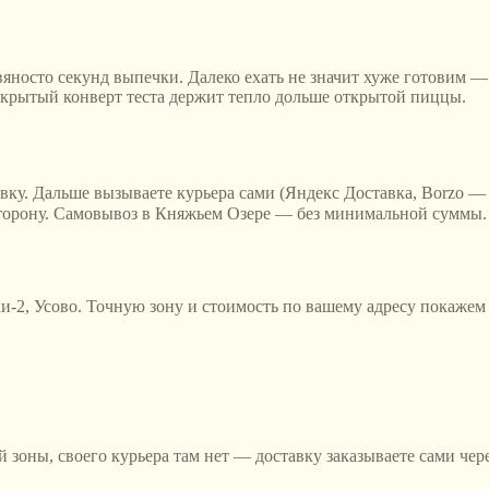
яносто секунд выпечки. Далеко ехать не значит хуже готовим — р
акрытый конверт теста держит тепло дольше открытой пиццы.
авку. Дальше вызываете курьера сами (Яндекс Доставка, Borzo — 
 сторону. Самовывоз в Княжьем Озере — без минимальной суммы.
и-2, Усово
. Точную зону и стоимость по вашему адресу покажем 
ей зоны, своего курьера там нет — доставку заказываете сами че