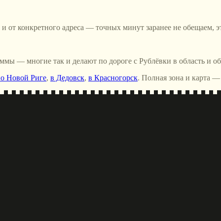
а и от конкретного адреса — точных минут заранее не обещаем, э
ммы — многие так и делают по дороге с Рублёвки в область и об
о Новой Риге
,
в Дедовск
,
в Красногорск
. Полная зона и карта —