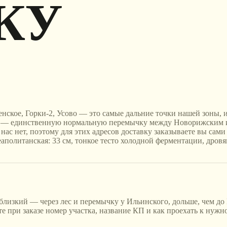
КУ
нское, Горки-2, Усово — это самые дальние точки нашей зоны, и
ссе — единственную нормальную перемычку между Новорижским 
ас нет, поэтому для этих адресов доставку заказываете вы сами 
аполитанская: 33 см, тонкое тесто холодной ферментации, дровя
близкий — через лес и перемычку у Ильинского, дольше, чем до
при заказе номер участка, название КП и как проехать к нужному