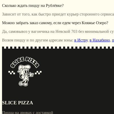
Сколько ждать пиццу на Рублёвке?
Зависит от того, как быстро приедет курьер стороннего сервис
Можно забрать заказ самому, если едем через Княжье Озеро?
Да, самовывоз у вагончика на Невской 703 без минимальной су
Возим пиццу и по другим адресам зоны:
в Истру
,
в Нахабино
,
п
SLICE PIZZA
Пицца на дровах с доставкой